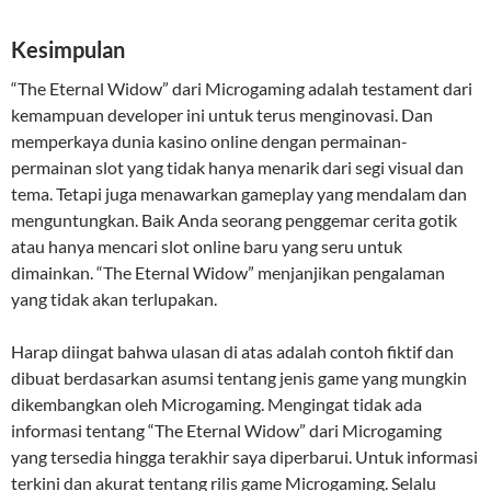
Kesimpulan
“The Eternal Widow” dari Microgaming adalah testament dari
kemampuan developer ini untuk terus menginovasi. Dan
memperkaya dunia kasino online dengan permainan-
permainan slot yang tidak hanya menarik dari segi visual dan
tema. Tetapi juga menawarkan gameplay yang mendalam dan
menguntungkan. Baik Anda seorang penggemar cerita gotik
atau hanya mencari slot online baru yang seru untuk
dimainkan. “The Eternal Widow” menjanjikan pengalaman
yang tidak akan terlupakan.
Harap diingat bahwa ulasan di atas adalah contoh fiktif dan
dibuat berdasarkan asumsi tentang jenis game yang mungkin
dikembangkan oleh Microgaming. Mengingat tidak ada
informasi tentang “The Eternal Widow” dari Microgaming
yang tersedia hingga terakhir saya diperbarui. Untuk informasi
terkini dan akurat tentang rilis game Microgaming. Selalu