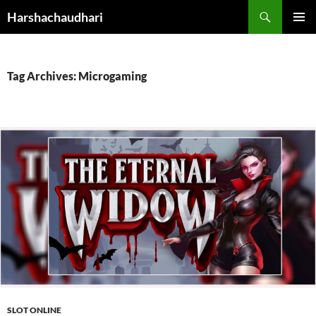
Skip
Harshachaudhari
to
PRIMAR
content
MENU
Tag Archives: Microgaming
SLOT ONLINE