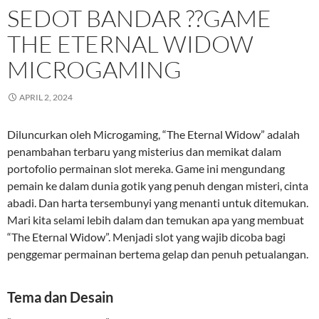
SEDOT BANDAR ??GAME
THE ETERNAL WIDOW
MICROGAMING
APRIL 2, 2024
Diluncurkan oleh Microgaming, “The Eternal Widow” adalah
penambahan terbaru yang misterius dan memikat dalam
portofolio permainan slot mereka. Game ini mengundang
pemain ke dalam dunia gotik yang penuh dengan misteri, cinta
abadi. Dan harta tersembunyi yang menanti untuk ditemukan.
Mari kita selami lebih dalam dan temukan apa yang membuat
“The Eternal Widow”. Menjadi slot yang wajib dicoba bagi
penggemar permainan bertema gelap dan penuh petualangan.
Tema dan Desain