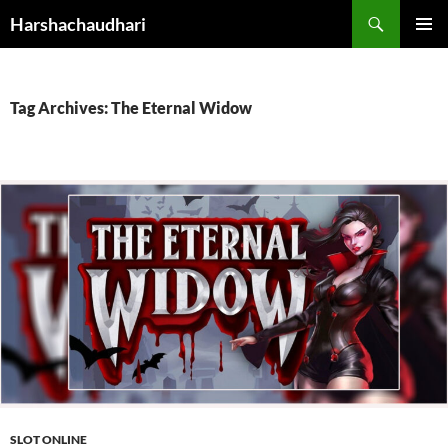
Skip
Harshachaudhari
to
PRIMAR
content
MENU
Tag Archives: The Eternal Widow
SLOT ONLINE