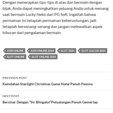
Dengan menerapkan tips-tips di atas dan bermain dengan
bijak, Anda dapat meningkatkan peluang Anda untuk menang
saat bermain Lucky Neko dari PG Soft. Ingatlah bahwa
permainan ini tetaplah permainan keberuntungan, jadi
tetaplah bersenang-senang dan jangan melewatkan aspek
hiburan dari pengalaman bermain
JUDI ONLINE
JUDI ONLINE 2024
SLOT 2024
SLOT GACOR 2024
SLOT ONLINE
SLOT ONLINE 2024
Post
PREVIOUS POST
navigation
Keindahan Starlight Christmas Game Natal Penuh Pesona
NEXT POST
Bersinar Dengan “Sir Blingalot”Petualangan Penuh Gemerlap