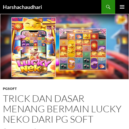
Skip
Harshachaudhari
to
PRIMAR
content
MENU
PGSOFT
TRICK DAN DASAR
MENANG BERMAIN LUCKY
NEKO DARI PG SOFT