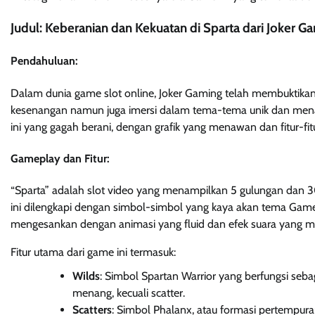
Judul: Keberanian dan Kekuatan di Sparta dari Joker G
Pendahuluan:
Dalam dunia game slot online, Joker Gaming telah membuktika
kesenangan namun juga imersi dalam tema-tema unik dan men
ini yang gagah berani, dengan grafik yang menawan dan fitur-fi
Gameplay dan Fitur:
“Sparta” adalah slot video yang menampilkan 5 gulungan dan
ini dilengkapi dengan simbol-simbol yang kaya akan tema Game in
mengesankan dengan animasi yang fluid dan efek suara yang 
Fitur utama dari game ini termasuk:
Wilds
: Simbol Spartan Warrior yang berfungsi se
menang, kecuali scatter.
Scatters
: Simbol Phalanx, atau formasi pertempura