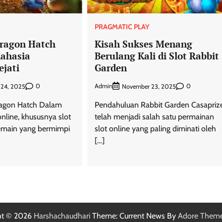
PRAGMATIC PLAY
Dragon Hatch
Kisah Sukses Menang
Rahasia
Berulang Kali di Slot Rabbit
jati
Garden
0
Admin
0
24, 2025
November 23, 2025
agon Hatch Dalam
Pendahuluan Rabbit Garden Casapriz
online, khususnya slot
telah menjadi salah satu permainan
emain yang bermimpi
slot online yang paling diminati oleh
[…]
ht © 2026
Harshachaudhari
Theme: Current News By
Adore Them