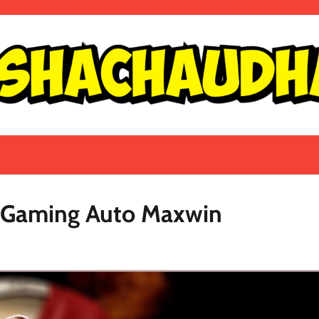
er Gaming Auto Maxwin