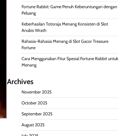
Fortune Rabbit: Game Penuh Keberuntungan dengan
Peluang
Keberhasilan Totoraja Menang Konsisten di Slot
Anubis Wrath
Rahasia-Rahasia Menang di Slot Gacor Treasure
Fortune
Cara Menggunakan Fitur Spesial Fortune Rabbit untuk
Menang
Archives
November 2025
October 2025
September 2025
August 2025
July 2025