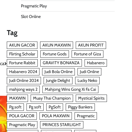
Pragmatic Play
Slot Online
Tag
AKUN GACOR
AKUN MAXWIN
AKUN PROFIT
Flirting Scholar
Fortune Gods
Fortune of Giza
Fortune Rabbit
GRAVITY BONANZA
Habanero
aca
Habanero 2024
Judi Bola Online
Judi Online
Judi Online 2024
Jungle Delight
Lucky Neko
mahjong ways 2
Mahjong Wins Gong Xi Fa Cai
MAXWIN
Muay Thai Champion
Mystical Spirits
Pg.soft
Pg soft
PgSoft
Piggy Bankers
POLA GACOR
POLA MAXWIN
Pragmatic
Pragmatic Play
PRINCES STARLIGHT