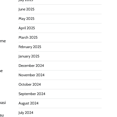
June 2025
May 2025
April 2025
March 2025
ame
February 2025
January 2025
December 2024
me
November 2024
October 2024
September 2024
nasi
August 2024
July 2024
tau