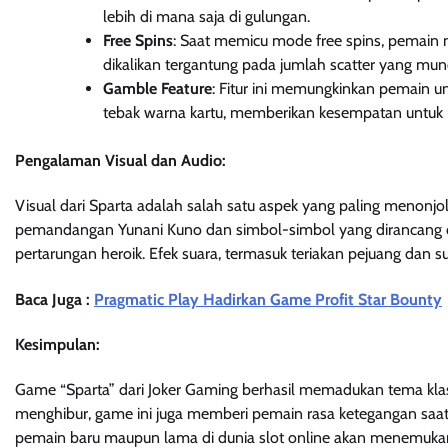
lebih di mana saja di gulungan.
Free Spins
: Saat memicu mode free spins, pemain
dikalikan tergantung pada jumlah scatter yang mun
Gamble Feature
: Fitur ini memungkinkan pemain
tebak warna kartu, memberikan kesempatan untu
Pengalaman Visual dan Audio:
Visual dari Sparta adalah salah satu aspek yang paling menonj
pemandangan Yunani Kuno dan simbol-simbol yang dirancang de
pertarungan heroik. Efek suara, termasuk teriakan pejuang d
Baca Juga :
Pragmatic Play Hadirkan Game Profit Star Bounty
Kesimpulan:
Game “Sparta” dari Joker Gaming berhasil memadukan tema kla
menghibur, game ini juga memberi pemain rasa ketegangan sa
pemain baru maupun lama di dunia slot online akan menemukan