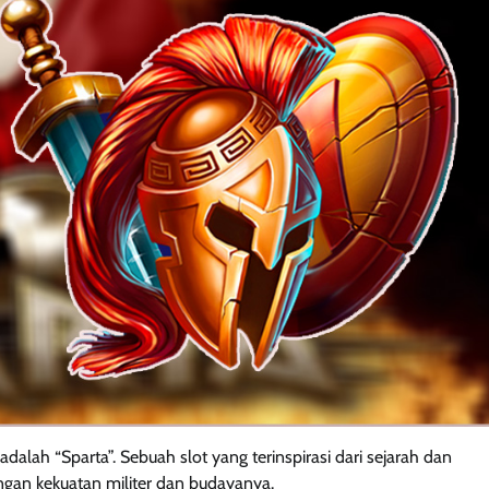
alah “Sparta”. Sebuah slot yang terinspirasi dari sejarah dan
ngan kekuatan militer dan budayanya.