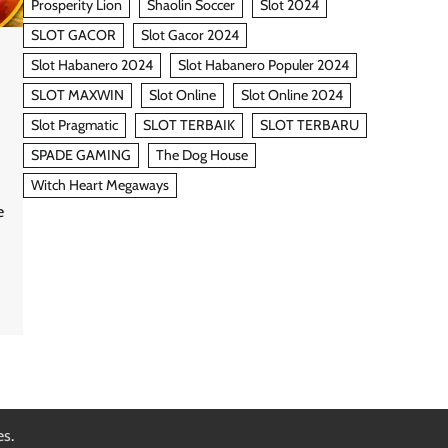
Prosperity Lion
Shaolin Soccer
Slot 2024
SLOT GACOR
Slot Gacor 2024
Slot Habanero 2024
Slot Habanero Populer 2024
SLOT MAXWIN
Slot Online
Slot Online 2024
Slot Pragmatic
SLOT TERBAIK
SLOT TERBARU
SPADE GAMING
The Dog House
Witch Heart Megaways
e
es
.