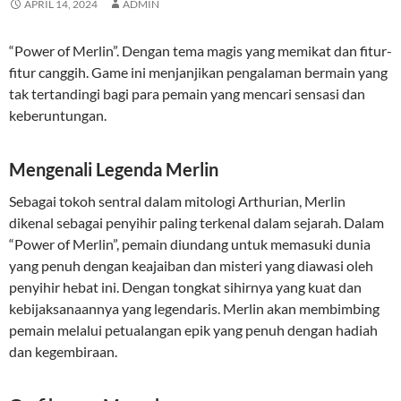
APRIL 14, 2024
ADMIN
“Power of Merlin”. Dengan tema magis yang memikat dan fitur-
fitur canggih. Game ini menjanjikan pengalaman bermain yang
tak tertandingi bagi para pemain yang mencari sensasi dan
keberuntungan.
Mengenali Legenda Merlin
Sebagai tokoh sentral dalam mitologi Arthurian, Merlin
dikenal sebagai penyihir paling terkenal dalam sejarah. Dalam
“Power of Merlin”, pemain diundang untuk memasuki dunia
yang penuh dengan keajaiban dan misteri yang diawasi oleh
penyihir hebat ini. Dengan tongkat sihirnya yang kuat dan
kebijaksanaannya yang legendaris. Merlin akan membimbing
pemain melalui petualangan epik yang penuh dengan hadiah
dan kegembiraan.