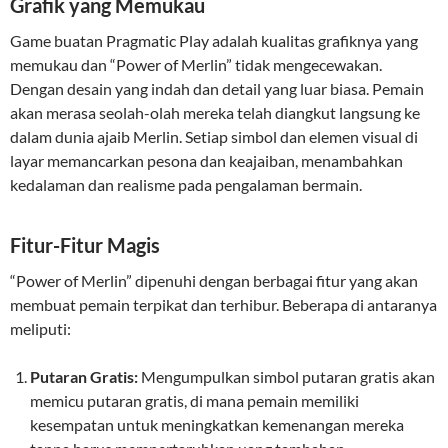
Grafik yang Memukau
Game buatan Pragmatic Play adalah kualitas grafiknya yang
memukau dan “Power of Merlin” tidak mengecewakan.
Dengan desain yang indah dan detail yang luar biasa. Pemain
akan merasa seolah-olah mereka telah diangkut langsung ke
dalam dunia ajaib Merlin. Setiap simbol dan elemen visual di
layar memancarkan pesona dan keajaiban, menambahkan
kedalaman dan realisme pada pengalaman bermain.
Fitur-Fitur Magis
“Power of Merlin” dipenuhi dengan berbagai fitur yang akan
membuat pemain terpikat dan terhibur. Beberapa di antaranya
meliputi:
Putaran Gratis:
Mengumpulkan simbol putaran gratis akan
memicu putaran gratis, di mana pemain memiliki
kesempatan untuk meningkatkan kemenangan mereka