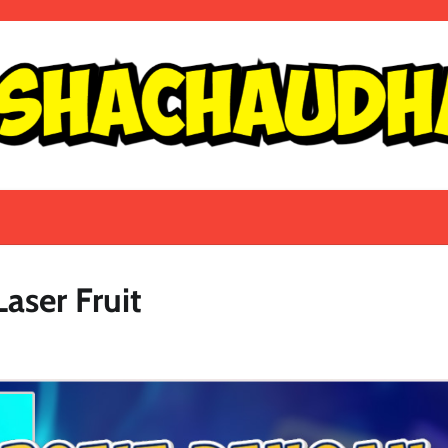
aser Fruit