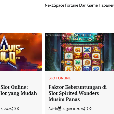
Next:
Space Fortune Dari Game Habaner
SLOT ONLINE
 Slot Online:
Faktor Keberuntungan di
Slot yang Mudah
Slot Spirited Wonders
Musim Panas
0
Admin
0
 5, 2025
August 11, 2025