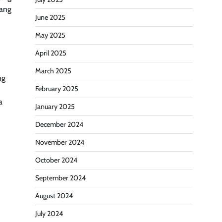
yang
June 2025
May 2025
April 2025
March 2025
ng
February 2025
a
January 2025
December 2024
November 2024
October 2024
September 2024
August 2024
July 2024