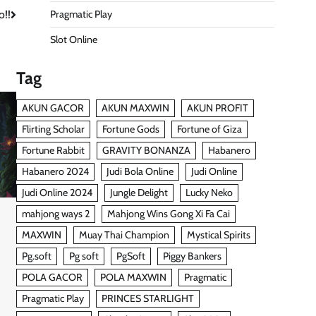
Pragmatic Play
o!!
Slot Online
Tag
AKUN GACOR
AKUN MAXWIN
AKUN PROFIT
Flirting Scholar
Fortune Gods
Fortune of Giza
Fortune Rabbit
GRAVITY BONANZA
Habanero
Habanero 2024
Judi Bola Online
Judi Online
Judi Online 2024
Jungle Delight
Lucky Neko
mahjong ways 2
Mahjong Wins Gong Xi Fa Cai
MAXWIN
Muay Thai Champion
Mystical Spirits
Pg.soft
Pg soft
PgSoft
Piggy Bankers
POLA GACOR
POLA MAXWIN
Pragmatic
Pragmatic Play
PRINCES STARLIGHT