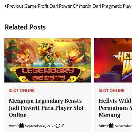
Post
Previous:
Game Profit Dari Power Of Merlin Dari Pragmatic Play
navigation
Related Posts
SLOT ONLINE
SLOT ONLINE
Mengapa Legendary Beasts
Hellvis Wild
Jadi Favorit Para Player Slot
Permainan 
Online
Menang
Admin
0
Admin
September 6, 2025
September