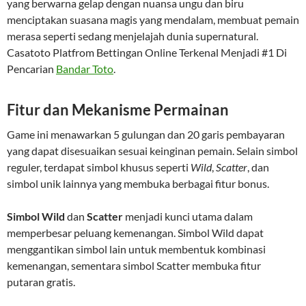
yang berwarna gelap dengan nuansa ungu dan biru
menciptakan suasana magis yang mendalam, membuat pemain
merasa seperti sedang menjelajah dunia supernatural.
Casatoto Platfrom Bettingan Online Terkenal Menjadi #1 Di
Pencarian
Bandar Toto
.
Fitur dan Mekanisme Permainan
Game ini menawarkan 5 gulungan dan 20 garis pembayaran
yang dapat disesuaikan sesuai keinginan pemain. Selain simbol
reguler, terdapat simbol khusus seperti
Wild
,
Scatter
, dan
simbol unik lainnya yang membuka berbagai fitur bonus.
Simbol Wild
dan
Scatter
menjadi kunci utama dalam
memperbesar peluang kemenangan. Simbol Wild dapat
menggantikan simbol lain untuk membentuk kombinasi
kemenangan, sementara simbol Scatter membuka fitur
putaran gratis.