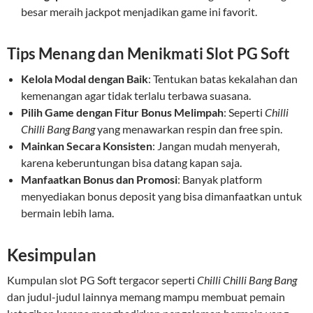
besar meraih jackpot menjadikan game ini favorit.
Tips Menang dan Menikmati Slot PG Soft
Kelola Modal dengan Baik
: Tentukan batas kekalahan dan
kemenangan agar tidak terlalu terbawa suasana.
Pilih Game dengan Fitur Bonus Melimpah
: Seperti
Chilli
Chilli Bang Bang
yang menawarkan respin dan free spin.
Mainkan Secara Konsisten
: Jangan mudah menyerah,
karena keberuntungan bisa datang kapan saja.
Manfaatkan Bonus dan Promosi
: Banyak platform
menyediakan bonus deposit yang bisa dimanfaatkan untuk
bermain lebih lama.
Kesimpulan
Kumpulan slot PG Soft tergacor seperti
Chilli Chilli Bang Bang
dan judul-judul lainnya memang mampu membuat pemain