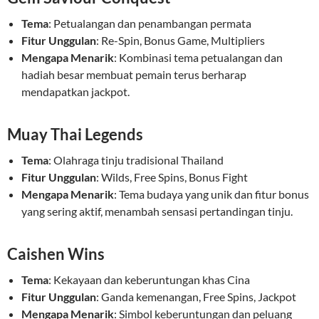
Tema
: Petualangan dan penambangan permata
Fitur Unggulan
: Re-Spin, Bonus Game, Multipliers
Mengapa Menarik
: Kombinasi tema petualangan dan
hadiah besar membuat pemain terus berharap
mendapatkan jackpot.
Muay Thai Legends
Tema
: Olahraga tinju tradisional Thailand
Fitur Unggulan
: Wilds, Free Spins, Bonus Fight
Mengapa Menarik
: Tema budaya yang unik dan fitur bonus
yang sering aktif, menambah sensasi pertandingan tinju.
Caishen Wins
Tema
: Kekayaan dan keberuntungan khas Cina
Fitur Unggulan
: Ganda kemenangan, Free Spins, Jackpot
Mengapa Menarik
: Simbol keberuntungan dan peluang