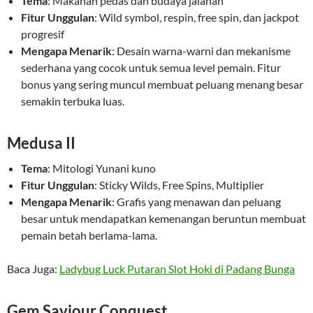
Tema
: Makanan pedas dan budaya jalanan
Fitur Unggulan
: Wild symbol, respin, free spin, dan jackpot
progresif
Mengapa Menarik
: Desain warna-warni dan mekanisme
sederhana yang cocok untuk semua level pemain. Fitur
bonus yang sering muncul membuat peluang menang besar
semakin terbuka luas.
Medusa II
Tema
: Mitologi Yunani kuno
Fitur Unggulan
: Sticky Wilds, Free Spins, Multiplier
Mengapa Menarik
: Grafis yang menawan dan peluang
besar untuk mendapatkan kemenangan beruntun membuat
pemain betah berlama-lama.
Baca Juga:
Ladybug Luck Putaran Slot Hoki di Padang Bunga
Gem Saviour Conquest