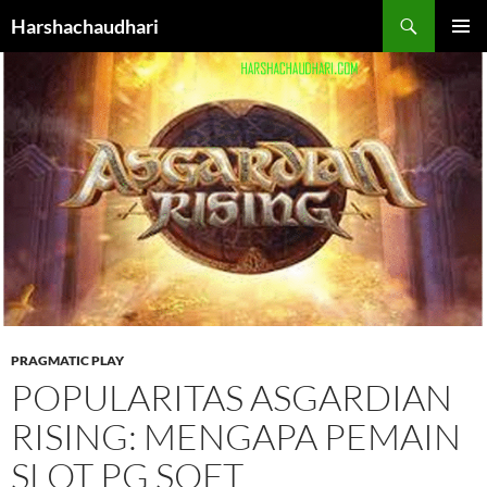
Skip
Harshachaudhari
to
PRIMAR
content
MENU
PRAGMATIC PLAY
POPULARITAS ASGARDIAN
RISING: MENGAPA PEMAIN
SLOT PG SOFT