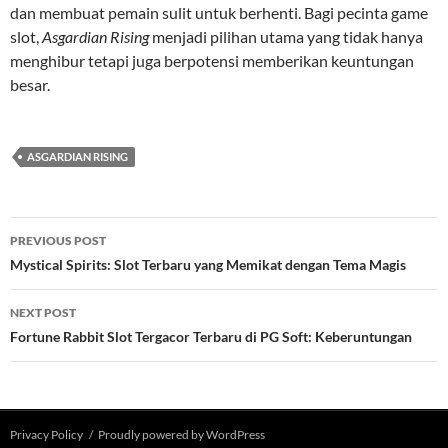
dan membuat pemain sulit untuk berhenti. Bagi pecinta game
slot,
Asgardian Rising
menjadi pilihan utama yang tidak hanya
menghibur tetapi juga berpotensi memberikan keuntungan
besar.
ASGARDIAN RISING
Post
PREVIOUS POST
navigation
Mystical Spirits: Slot Terbaru yang Memikat dengan Tema Magis
NEXT POST
Fortune Rabbit Slot Tergacor Terbaru di PG Soft: Keberuntungan
Privacy Policy
Proudly powered by WordPress