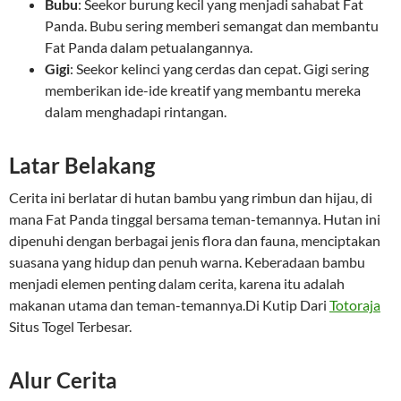
Bubu
: Seekor burung kecil yang menjadi sahabat Fat
Panda. Bubu sering memberi semangat dan membantu
Fat Panda dalam petualangannya.
Gigi
: Seekor kelinci yang cerdas dan cepat. Gigi sering
memberikan ide-ide kreatif yang membantu mereka
dalam menghadapi rintangan.
Latar Belakang
Cerita ini berlatar di hutan bambu yang rimbun dan hijau, di
mana Fat Panda tinggal bersama teman-temannya. Hutan ini
dipenuhi dengan berbagai jenis flora dan fauna, menciptakan
suasana yang hidup dan penuh warna. Keberadaan bambu
menjadi elemen penting dalam cerita, karena itu adalah
makanan utama dan teman-temannya.Di Kutip Dari
Totoraja
Situs Togel Terbesar.
Alur Cerita