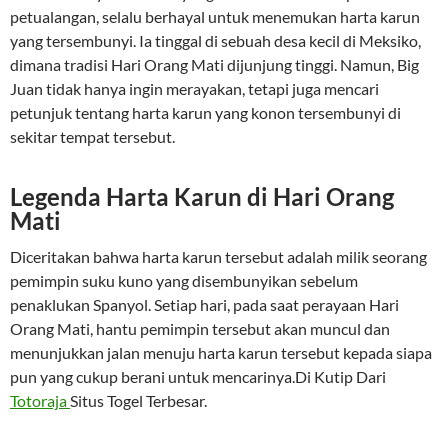
petualangan, selalu berhayal untuk menemukan harta karun
yang tersembunyi. Ia tinggal di sebuah desa kecil di Meksiko,
dimana tradisi Hari Orang Mati dijunjung tinggi. Namun, Big
Juan tidak hanya ingin merayakan, tetapi juga mencari
petunjuk tentang harta karun yang konon tersembunyi di
sekitar tempat tersebut.
Legenda Harta Karun di Hari Orang
Mati
Diceritakan bahwa harta karun tersebut adalah milik seorang
pemimpin suku kuno yang disembunyikan sebelum
penaklukan Spanyol. Setiap hari, pada saat perayaan Hari
Orang Mati, hantu pemimpin tersebut akan muncul dan
menunjukkan jalan menuju harta karun tersebut kepada siapa
pun yang cukup berani untuk mencarinya.Di Kutip Dari
Totoraja
Situs Togel Terbesar.