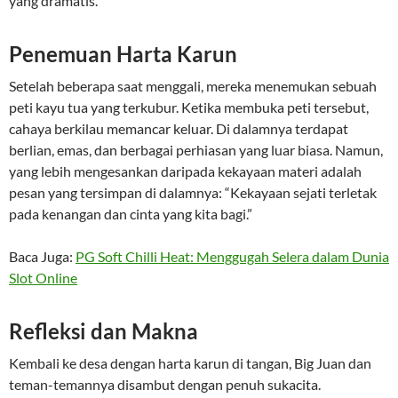
yang dramatis.
Penemuan Harta Karun
Setelah beberapa saat menggali, mereka menemukan sebuah
peti kayu tua yang terkubur. Ketika membuka peti tersebut,
cahaya berkilau memancar keluar. Di dalamnya terdapat
berlian, emas, dan berbagai perhiasan yang luar biasa. Namun,
yang lebih mengesankan daripada kekayaan materi adalah
pesan yang tersimpan di dalamnya: “Kekayaan sejati terletak
pada kenangan dan cinta yang kita bagi.”
Baca Juga:
PG Soft Chilli Heat: Menggugah Selera dalam Dunia
Slot Online
Refleksi dan Makna
Kembali ke desa dengan harta karun di tangan, Big Juan dan
teman-temannya disambut dengan penuh sukacita.