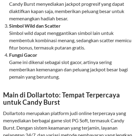
Candy Burst menyediakan jackpot progresif yang dapat
diaktifkan kapan saja, memberikan peluang besar untuk
memenangkan hadiah besar.
Simbol Wild dan Scatter
Simbol wild dapat menggantikan simbol lain untuk
membentuk kombinasi menang, sedangkan scatter memicu
fitur bonus, termasuk putaran gratis.
Fungsi Gacor
Game ini dikenal sebagai slot gacor, artinya sering
memberikan kemenangan dan peluang jackpot besar bagi
pemain yang beruntung.
Main di Dollartoto: Tempat Terpercaya
untuk Candy Burst
Dollartoto merupakan platform judi online terpercaya yang
menyediakan berbagai game slot PG Soft, termasuk Candy
Burst. Dengan sistem keamanan yang terjamin, layanan
pelanggan 24/7, dan variasi metode pembayaran yang lengkap,