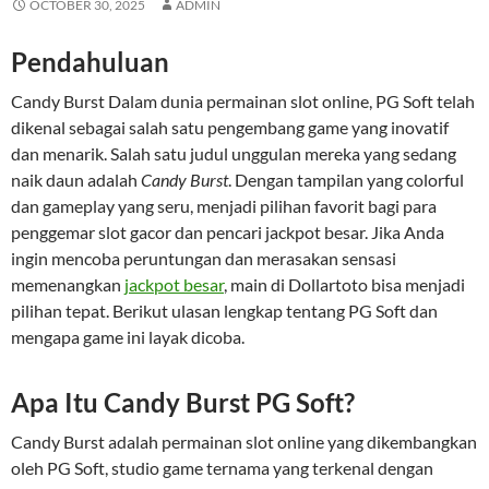
OCTOBER 30, 2025
ADMIN
Pendahuluan
Candy Burst Dalam dunia permainan slot online, PG Soft telah
dikenal sebagai salah satu pengembang game yang inovatif
dan menarik. Salah satu judul unggulan mereka yang sedang
naik daun adalah
Candy Burst
. Dengan tampilan yang colorful
dan gameplay yang seru, menjadi pilihan favorit bagi para
penggemar slot gacor dan pencari jackpot besar. Jika Anda
ingin mencoba peruntungan dan merasakan sensasi
memenangkan
jackpot besar
, main di Dollartoto bisa menjadi
pilihan tepat. Berikut ulasan lengkap tentang PG Soft dan
mengapa game ini layak dicoba.
Apa Itu Candy Burst PG Soft?
Candy Burst adalah permainan slot online yang dikembangkan
oleh PG Soft, studio game ternama yang terkenal dengan