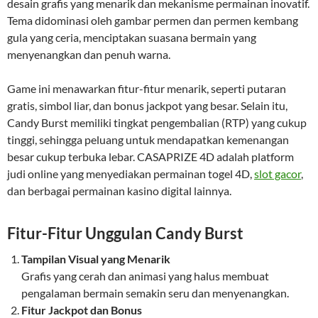
desain grafis yang menarik dan mekanisme permainan inovatif.
Tema didominasi oleh gambar permen dan permen kembang
gula yang ceria, menciptakan suasana bermain yang
menyenangkan dan penuh warna.
Game ini menawarkan fitur-fitur menarik, seperti putaran
gratis, simbol liar, dan bonus jackpot yang besar. Selain itu,
Candy Burst memiliki tingkat pengembalian (RTP) yang cukup
tinggi, sehingga peluang untuk mendapatkan kemenangan
besar cukup terbuka lebar. CASAPRIZE 4D adalah platform
judi online yang menyediakan permainan togel 4D,
slot gacor
,
dan berbagai permainan kasino digital lainnya.
Fitur-Fitur Unggulan Candy Burst
Tampilan Visual yang Menarik
Grafis yang cerah dan animasi yang halus membuat
pengalaman bermain semakin seru dan menyenangkan.
Fitur Jackpot dan Bonus