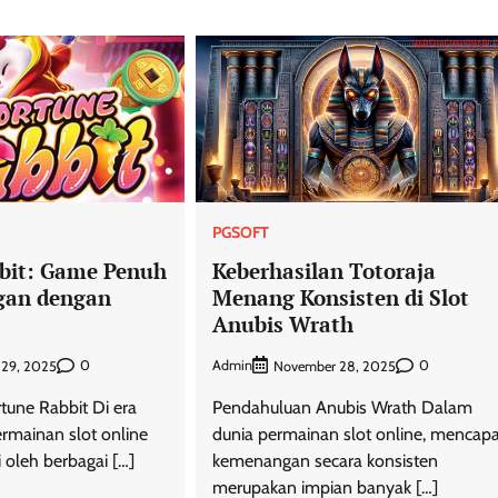
PGSOFT
bit: Game Penuh
Keberhasilan Totoraja
gan dengan
Menang Konsisten di Slot
Anubis Wrath
0
Admin
0
29, 2025
November 28, 2025
tune Rabbit Di era
Pendahuluan Anubis Wrath Dalam
 permainan slot online
dunia permainan slot online, mencapa
 oleh berbagai […]
kemenangan secara konsisten
merupakan impian banyak […]