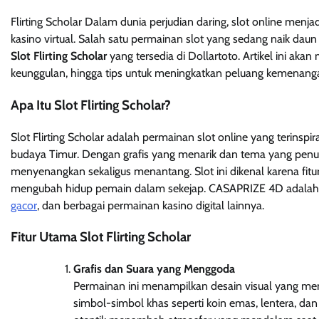
Flirting Scholar Dalam dunia perjudian daring, slot online menj
kasino virtual. Salah satu permainan slot yang sedang naik da
Slot Flirting Scholar
yang tersedia di Dollartoto. Artikel ini ak
keunggulan, hingga tips untuk meningkatkan peluang kemenang
Apa Itu Slot Flirting Scholar?
Slot Flirting Scholar adalah permainan slot online yang terinspir
budaya Timur. Dengan grafis yang menarik dan tema yang pen
menyenangkan sekaligus menantang. Slot ini dikenal karena fi
mengubah hidup pemain dalam sekejap. CASAPRIZE 4D adalah p
gacor
, dan berbagai permainan kasino digital lainnya.
Fitur Utama Slot Flirting Scholar
Grafis dan Suara yang Menggoda
Permainan ini menampilkan desain visual yang me
simbol-simbol khas seperti koin emas, lentera, da