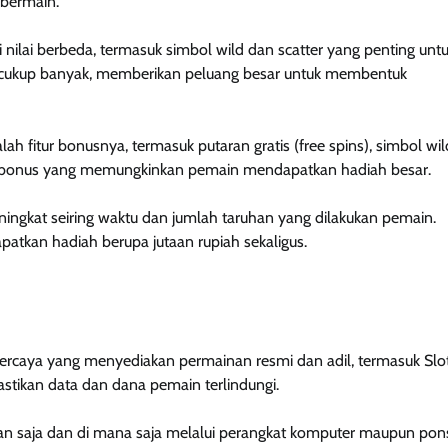
bermain.
 nilai berbeda, termasuk simbol wild dan scatter yang penting unt
ia cukup banyak, memberikan peluang besar untuk membentuk
alah fitur bonusnya, termasuk putaran gratis (free spins), simbol wil
an bonus yang memungkinkan pemain mendapatkan hadiah besar.
ingkat seiring waktu dan jumlah taruhan yang dilakukan pemain.
patkan hadiah berupa jutaan rupiah sekaligus.
erpercaya yang menyediakan permainan resmi dan adil, termasuk Slo
stikan data dan dana pemain terlindungi.
an saja dan di mana saja melalui perangkat komputer maupun pons