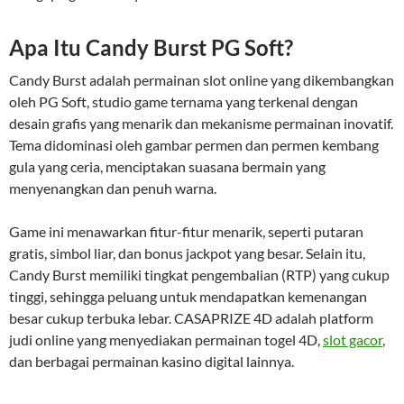
Apa Itu Candy Burst PG Soft?
Candy Burst adalah permainan slot online yang dikembangkan
oleh PG Soft, studio game ternama yang terkenal dengan
desain grafis yang menarik dan mekanisme permainan inovatif.
Tema didominasi oleh gambar permen dan permen kembang
gula yang ceria, menciptakan suasana bermain yang
menyenangkan dan penuh warna.
Game ini menawarkan fitur-fitur menarik, seperti putaran
gratis, simbol liar, dan bonus jackpot yang besar. Selain itu,
Candy Burst memiliki tingkat pengembalian (RTP) yang cukup
tinggi, sehingga peluang untuk mendapatkan kemenangan
besar cukup terbuka lebar. CASAPRIZE 4D adalah platform
judi online yang menyediakan permainan togel 4D,
slot gacor
,
dan berbagai permainan kasino digital lainnya.