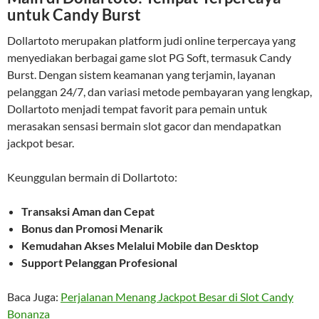
untuk Candy Burst
Dollartoto merupakan platform judi online terpercaya yang
menyediakan berbagai game slot PG Soft, termasuk Candy
Burst. Dengan sistem keamanan yang terjamin, layanan
pelanggan 24/7, dan variasi metode pembayaran yang lengkap,
Dollartoto menjadi tempat favorit para pemain untuk
merasakan sensasi bermain slot gacor dan mendapatkan
jackpot besar.
Keunggulan bermain di Dollartoto:
Transaksi Aman dan Cepat
Bonus dan Promosi Menarik
Kemudahan Akses Melalui Mobile dan Desktop
Support Pelanggan Profesional
Baca Juga:
Perjalanan Menang Jackpot Besar di Slot Candy
Bonanza