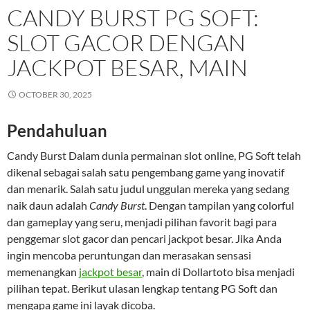
CANDY BURST PG SOFT:
SLOT GACOR DENGAN
JACKPOT BESAR, MAIN
OCTOBER 30, 2025
Pendahuluan
Candy Burst Dalam dunia permainan slot online, PG Soft telah
dikenal sebagai salah satu pengembang game yang inovatif
dan menarik. Salah satu judul unggulan mereka yang sedang
naik daun adalah
Candy Burst
. Dengan tampilan yang colorful
dan gameplay yang seru, menjadi pilihan favorit bagi para
penggemar slot gacor dan pencari jackpot besar. Jika Anda
ingin mencoba peruntungan dan merasakan sensasi
memenangkan
jackpot besar
, main di Dollartoto bisa menjadi
pilihan tepat. Berikut ulasan lengkap tentang PG Soft dan
mengapa game ini layak dicoba.