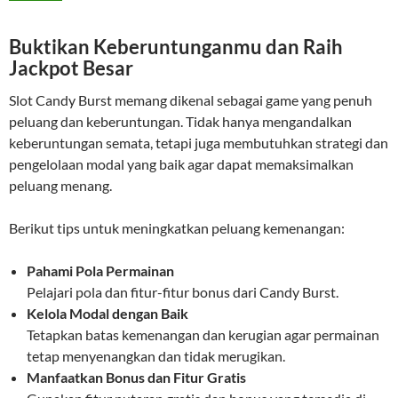
Buktikan Keberuntunganmu dan Raih
Jackpot Besar
Slot Candy Burst memang dikenal sebagai game yang penuh
peluang dan keberuntungan. Tidak hanya mengandalkan
keberuntungan semata, tetapi juga membutuhkan strategi dan
pengelolaan modal yang baik agar dapat memaksimalkan
peluang menang.
Berikut tips untuk meningkatkan peluang kemenangan:
Pahami Pola Permainan
Pelajari pola dan fitur-fitur bonus dari Candy Burst.
Kelola Modal dengan Baik
Tetapkan batas kemenangan dan kerugian agar permainan
tetap menyenangkan dan tidak merugikan.
Manfaatkan Bonus dan Fitur Gratis