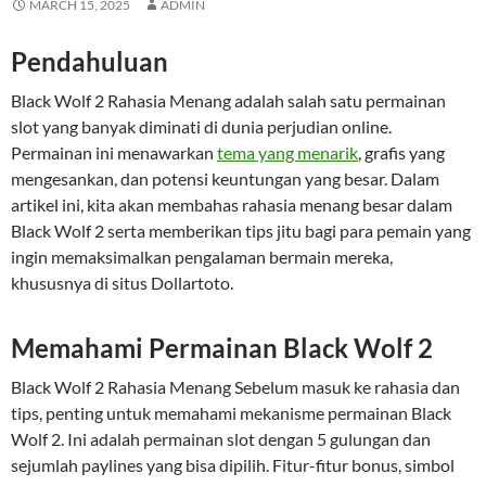
MARCH 15, 2025
ADMIN
Pendahuluan
Black Wolf 2 Rahasia Menang adalah salah satu permainan
slot yang banyak diminati di dunia perjudian online.
Permainan ini menawarkan
tema yang menarik
, grafis yang
mengesankan, dan potensi keuntungan yang besar. Dalam
artikel ini, kita akan membahas rahasia menang besar dalam
Black Wolf 2 serta memberikan tips jitu bagi para pemain yang
ingin memaksimalkan pengalaman bermain mereka,
khususnya di situs Dollartoto.
Memahami Permainan Black Wolf 2
Black Wolf 2 Rahasia Menang Sebelum masuk ke rahasia dan
tips, penting untuk memahami mekanisme permainan Black
Wolf 2. Ini adalah permainan slot dengan 5 gulungan dan
sejumlah paylines yang bisa dipilih. Fitur-fitur bonus, simbol