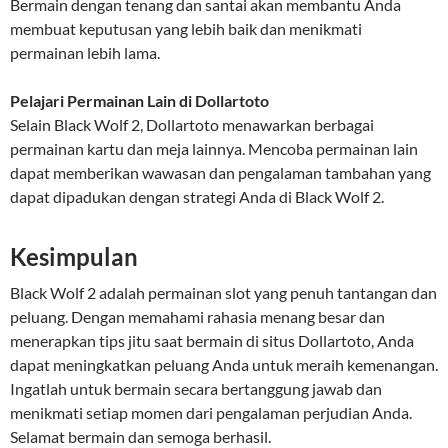
Bermain dengan tenang dan santai akan membantu Anda
membuat keputusan yang lebih baik dan menikmati
permainan lebih lama.
Pelajari Permainan Lain di Dollartoto
Selain Black Wolf 2, Dollartoto menawarkan berbagai
permainan kartu dan meja lainnya. Mencoba permainan lain
dapat memberikan wawasan dan pengalaman tambahan yang
dapat dipadukan dengan strategi Anda di Black Wolf 2.
Kesimpulan
Black Wolf 2 adalah permainan slot yang penuh tantangan dan
peluang. Dengan memahami rahasia menang besar dan
menerapkan tips jitu saat bermain di situs Dollartoto, Anda
dapat meningkatkan peluang Anda untuk meraih kemenangan.
Ingatlah untuk bermain secara bertanggung jawab dan
menikmati setiap momen dari pengalaman perjudian Anda.
Selamat bermain dan semoga berhasil.