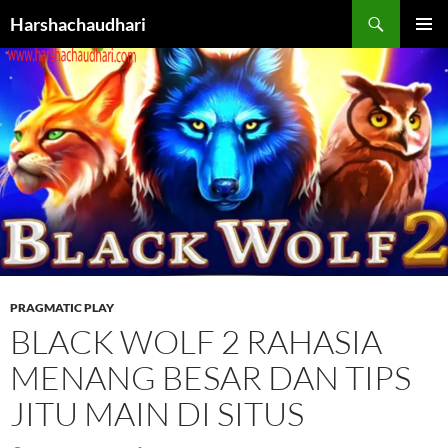
Skip
Harshachaudhari
to
PRIMAR
content
MENU
PRAGMATIC PLAY
BLACK WOLF 2 RAHASIA
MENANG BESAR DAN TIPS
JITU MAIN DI SITUS