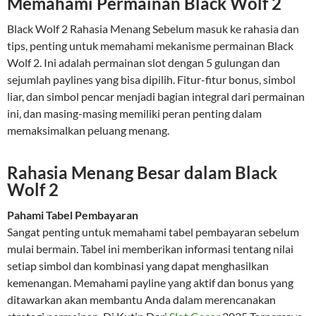
Memahami Permainan Black Wolf 2
Black Wolf 2 Rahasia Menang Sebelum masuk ke rahasia dan
tips, penting untuk memahami mekanisme permainan Black
Wolf 2. Ini adalah permainan slot dengan 5 gulungan dan
sejumlah paylines yang bisa dipilih. Fitur-fitur bonus, simbol
liar, dan simbol pencar menjadi bagian integral dari permainan
ini, dan masing-masing memiliki peran penting dalam
memaksimalkan peluang menang.
Rahasia Menang Besar dalam Black
Wolf 2
Pahami Tabel Pembayaran
Sangat penting untuk memahami tabel pembayaran sebelum
mulai bermain. Tabel ini memberikan informasi tentang nilai
setiap simbol dan kombinasi yang dapat menghasilkan
kemenangan. Memahami payline yang aktif dan bonus yang
ditawarkan akan membantu Anda dalam merencanakan