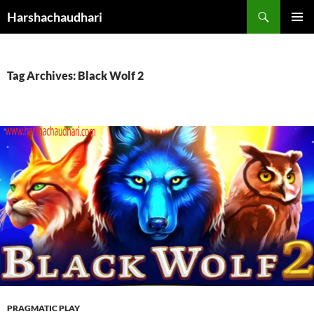
Skip
Harshachaudhari
to
PRIMAR
content
MENU
Tag Archives: Black Wolf 2
PRAGMATIC PLAY