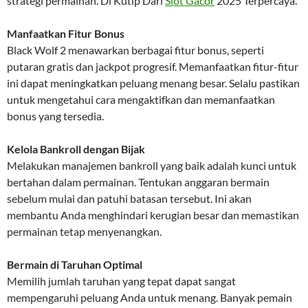
strategi permainan. Di Kutip Dari
Slot Gacor
2025 Terpercaya.
Manfaatkan Fitur Bonus
Black Wolf 2 menawarkan berbagai fitur bonus, seperti
putaran gratis dan jackpot progresif. Memanfaatkan fitur-fitur
ini dapat meningkatkan peluang menang besar. Selalu pastikan
untuk mengetahui cara mengaktifkan dan memanfaatkan
bonus yang tersedia.
Kelola Bankroll dengan Bijak
Melakukan manajemen bankroll yang baik adalah kunci untuk
bertahan dalam permainan. Tentukan anggaran bermain
sebelum mulai dan patuhi batasan tersebut. Ini akan
membantu Anda menghindari kerugian besar dan memastikan
permainan tetap menyenangkan.
Bermain di Taruhan Optimal
Memilih jumlah taruhan yang tepat dapat sangat
mempengaruhi peluang Anda untuk menang. Banyak pemain