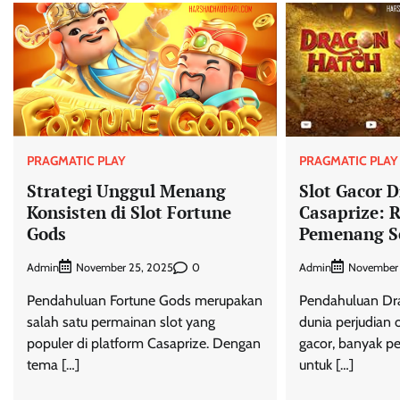
PRAGMATIC PLAY
PRAGMATIC PLAY
Strategi Unggul Menang
Slot Gacor 
Konsisten di Slot Fortune
Casaprize: 
Gods
Pemenang Se
Admin
0
Admin
November 25, 2025
November 
Pendahuluan Fortune Gods merupakan
Pendahuluan Dr
salah satu permainan slot yang
dunia perjudian 
populer di platform Casaprize. Dengan
gacor, banyak p
tema […]
untuk […]