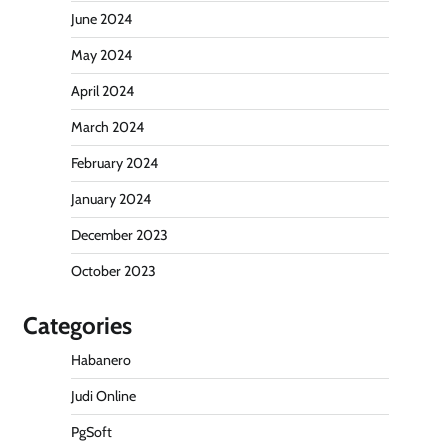
June 2024
May 2024
April 2024
March 2024
February 2024
January 2024
December 2023
October 2023
Categories
Habanero
Judi Online
PgSoft