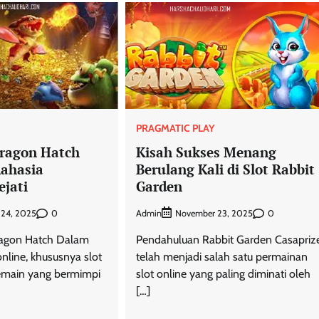
PRAGMATIC PLAY
Dragon Hatch
Kisah Sukses Menang
Rahasia
Berulang Kali di Slot Rabbit
jati
Garden
0
Admin
0
24, 2025
November 23, 2025
agon Hatch Dalam
Pendahuluan Rabbit Garden Casapriz
online, khususnya slot
telah menjadi salah satu permainan
emain yang bermimpi
slot online yang paling diminati oleh
[…]