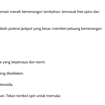
pemain meraih kemenangan tambahan, termasuk free spins dan
 adalah potensi jackpot yang besar, memberi peluang kemenangan
e yang terpercaya dan resmi.
ang disediakan.
tersedia.
nan. Tekan tombol spin untuk memulai.