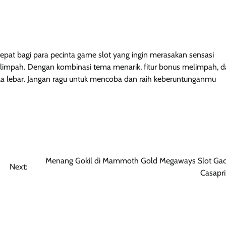
 tepat bagi para pecinta game slot yang ingin merasakan sensasi
elimpah. Dengan kombinasi tema menarik, fitur bonus melimpah, 
ka lebar. Jangan ragu untuk mencoba dan raih keberuntunganmu
Menang Gokil di Mammoth Gold Megaways Slot Gac
Next:
Casapr