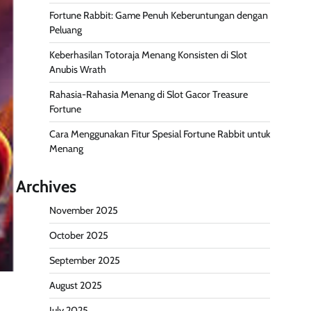
Fortune Rabbit: Game Penuh Keberuntungan dengan
Peluang
Keberhasilan Totoraja Menang Konsisten di Slot
Anubis Wrath
Rahasia-Rahasia Menang di Slot Gacor Treasure
Fortune
Cara Menggunakan Fitur Spesial Fortune Rabbit untuk
Menang
Archives
November 2025
October 2025
September 2025
August 2025
July 2025