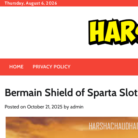
Skip
Thursday, August 6, 2026
to
content
HOME
PRIVACY POLICY
Bermain Shield of Sparta Slo
Posted on
October 21, 2025
by
admin