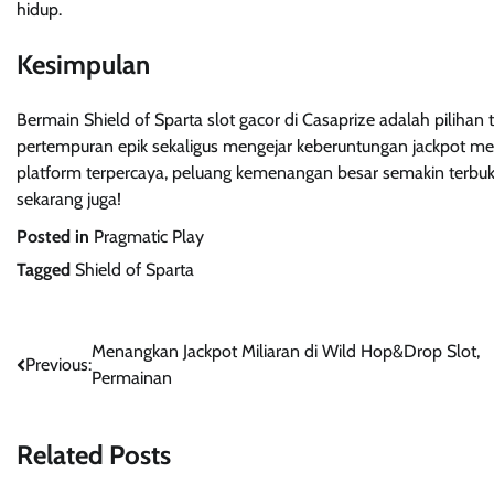
hidup.
Kesimpulan
Bermain Shield of Sparta slot gacor di Casaprize adalah pilihan
pertempuran epik sekaligus mengejar keberuntungan jackpot m
platform terpercaya, peluang kemenangan besar semakin terbu
sekarang juga!
Posted in
Pragmatic Play
Tagged
Shield of Sparta
Post
Menangkan Jackpot Miliaran di Wild Hop&Drop Slot,
Previous:
Permainan
navigation
Related Posts