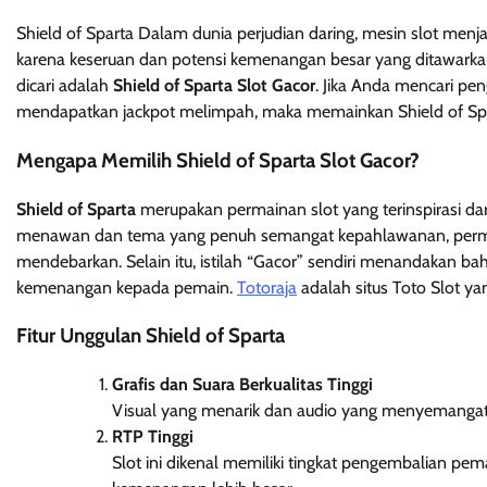
Shield of Sparta Dalam dunia perjudian daring, mesin slot menj
karena keseruan dan potensi kemenangan besar yang ditawarka
dicari adalah
Shield of Sparta Slot Gacor
. Jika Anda mencari p
mendapatkan jackpot melimpah, maka memainkan Shield of Spart
Mengapa Memilih Shield of Sparta Slot Gacor?
Shield of Sparta
merupakan permainan slot yang terinspirasi dar
menawan dan tema yang penuh semangat kepahlawanan, perm
mendebarkan. Selain itu, istilah “Gacor” sendiri menandakan ba
kemenangan kepada pemain.
Totoraja
adalah situs Toto Slot ya
Fitur Unggulan Shield of Sparta
Grafis dan Suara Berkualitas Tinggi
Visual yang menarik dan audio yang menyemanga
RTP Tinggi
Slot ini dikenal memiliki tingkat pengembalian pe