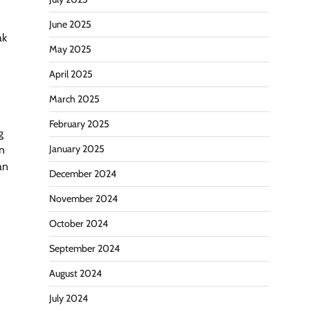
June 2025
ak
May 2025
April 2025
March 2025
February 2025
g
January 2025
n
an
December 2024
November 2024
October 2024
September 2024
August 2024
July 2024