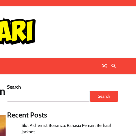
Search
an
Search
Recent Posts
Slot Alchemist Bonanza: Rahasia Pemain Berhasil
Jackpot