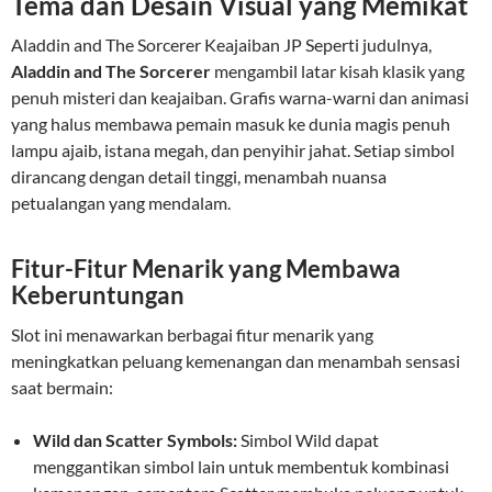
Tema dan Desain Visual yang Memikat
Aladdin and The Sorcerer Keajaiban JP Seperti judulnya,
Aladdin and The Sorcerer
mengambil latar kisah klasik yang
penuh misteri dan keajaiban. Grafis warna-warni dan animasi
yang halus membawa pemain masuk ke dunia magis penuh
lampu ajaib, istana megah, dan penyihir jahat. Setiap simbol
dirancang dengan detail tinggi, menambah nuansa
petualangan yang mendalam.
Fitur-Fitur Menarik yang Membawa
Keberuntungan
Slot ini menawarkan berbagai fitur menarik yang
meningkatkan peluang kemenangan dan menambah sensasi
saat bermain:
Wild dan Scatter Symbols:
Simbol Wild dapat
menggantikan simbol lain untuk membentuk kombinasi