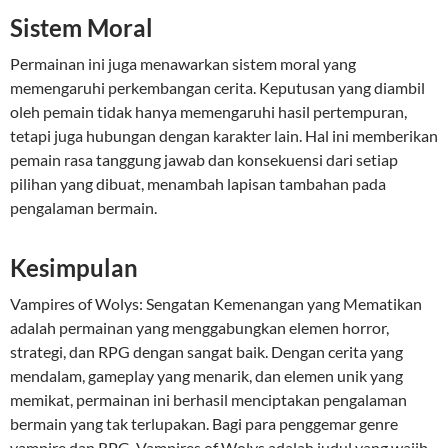
Sistem Moral
Permainan ini juga menawarkan sistem moral yang
memengaruhi perkembangan cerita. Keputusan yang diambil
oleh pemain tidak hanya memengaruhi hasil pertempuran,
tetapi juga hubungan dengan karakter lain. Hal ini memberikan
pemain rasa tanggung jawab dan konsekuensi dari setiap
pilihan yang dibuat, menambah lapisan tambahan pada
pengalaman bermain.
Kesimpulan
Vampires of Wolys: Sengatan Kemenangan yang Mematikan
adalah permainan yang menggabungkan elemen horror,
strategi, dan RPG dengan sangat baik. Dengan cerita yang
mendalam, gameplay yang menarik, dan elemen unik yang
memikat, permainan ini berhasil menciptakan pengalaman
bermain yang tak terlupakan. Bagi para penggemar genre
vampire dan RPG, Vampires of Wolys adalah judul yang wajib