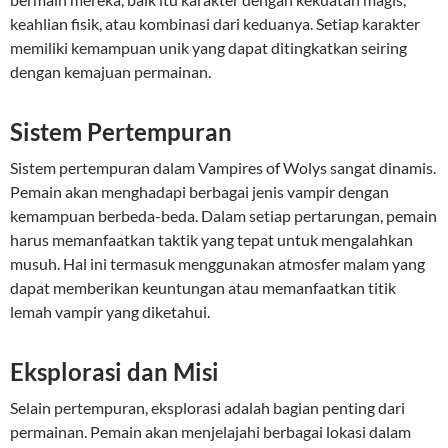
keahlian fisik, atau kombinasi dari keduanya. Setiap karakter
memiliki kemampuan unik yang dapat ditingkatkan seiring
dengan kemajuan permainan.
Sistem Pertempuran
Sistem pertempuran dalam Vampires of Wolys sangat dinamis.
Pemain akan menghadapi berbagai jenis vampir dengan
kemampuan berbeda-beda. Dalam setiap pertarungan, pemain
harus memanfaatkan taktik yang tepat untuk mengalahkan
musuh. Hal ini termasuk menggunakan atmosfer malam yang
dapat memberikan keuntungan atau memanfaatkan titik
lemah vampir yang diketahui.
Eksplorasi dan Misi
Selain pertempuran, eksplorasi adalah bagian penting dari
permainan. Pemain akan menjelajahi berbagai lokasi dalam