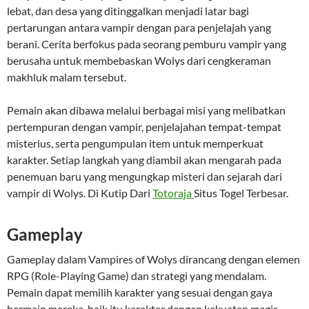
lebat, dan desa yang ditinggalkan menjadi latar bagi
pertarungan antara vampir dengan para penjelajah yang
berani. Cerita berfokus pada seorang pemburu vampir yang
berusaha untuk membebaskan Wolys dari cengkeraman
makhluk malam tersebut.
Pemain akan dibawa melalui berbagai misi yang melibatkan
pertempuran dengan vampir, penjelajahan tempat-tempat
misterius, serta pengumpulan item untuk memperkuat
karakter. Setiap langkah yang diambil akan mengarah pada
penemuan baru yang mengungkap misteri dan sejarah dari
vampir di Wolys. Di Kutip Dari
Totoraja
Situs Togel Terbesar.
Gameplay
Gameplay dalam Vampires of Wolys dirancang dengan elemen
RPG (Role-Playing Game) dan strategi yang mendalam.
Pemain dapat memilih karakter yang sesuai dengan gaya
bermain mereka, baik itu karakter dengan kekuatan magis,