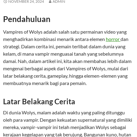
NOVEMBER 24, 2024
ADMIN
Pendahuluan
Vampires of Wolys adalah salah satu permainan video yang
menghadirkan kombinasi menarik antara elemen
horror
dan
strategi. Dalam cerita ini, pemain terlibat dalam dunia yang
kelam, di mana vampir menguasai tanah yang sebelumnya
damai. Nah, dalam artikel ini, kita akan membahas lebih dalam
mengenai berbagai aspek dari Vampires of Wolys, mulai dari
latar belakang cerita, gameplay, hingga elemen-elemen yang
membuatnya menarik bagi para pemain.
Latar Belakang Cerita
Di dunia Wolys, malam adalah waktu yang paling ditunggu
oleh para vampir. Dengan kekuatan supernatural yang dimiliki
mereka, vampir-vampir ini telah menjadikan Wolys sebagai
kerajaan kegelapan yang tak berujung. Bangunan kuno, hutan