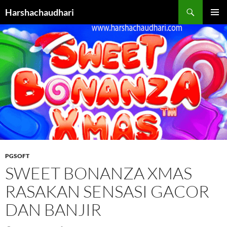
Skip
Harshachaudhari
to
PRIMAR
content
MENU
PGSOFT
SWEET BONANZA XMAS
RASAKAN SENSASI GACOR
DAN BANJIR