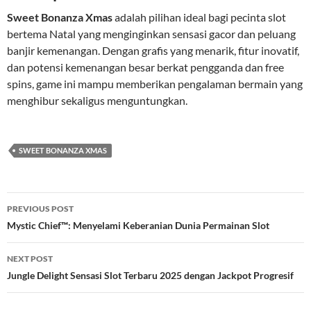
Sweet Bonanza Xmas
adalah pilihan ideal bagi pecinta slot
bertema Natal yang menginginkan sensasi gacor dan peluang
banjir kemenangan. Dengan grafis yang menarik, fitur inovatif,
dan potensi kemenangan besar berkat pengganda dan free
spins, game ini mampu memberikan pengalaman bermain yang
menghibur sekaligus menguntungkan.
SWEET BONANZA XMAS
Post
PREVIOUS POST
navigation
Mystic Chief™: Menyelami Keberanian Dunia Permainan Slot
NEXT POST
Jungle Delight Sensasi Slot Terbaru 2025 dengan Jackpot Progresif