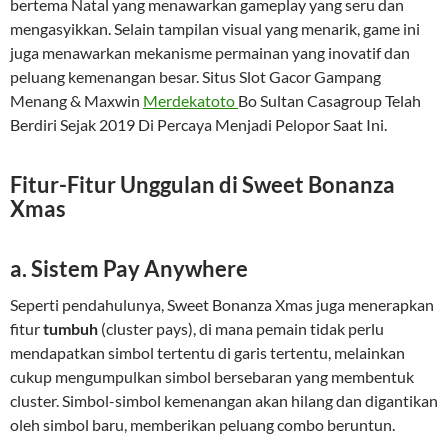
bertema Natal yang menawarkan gameplay yang seru dan
mengasyikkan. Selain tampilan visual yang menarik, game ini
juga menawarkan mekanisme permainan yang inovatif dan
peluang kemenangan besar. Situs Slot Gacor Gampang
Menang & Maxwin
Merdekatoto
Bo Sultan Casagroup Telah
Berdiri Sejak 2019 Di Percaya Menjadi Pelopor Saat Ini.
Fitur-Fitur Unggulan di Sweet Bonanza
Xmas
a. Sistem Pay Anywhere
Seperti pendahulunya, Sweet Bonanza Xmas juga menerapkan
fitur
tumbuh
(cluster pays), di mana pemain tidak perlu
mendapatkan simbol tertentu di garis tertentu, melainkan
cukup mengumpulkan simbol bersebaran yang membentuk
cluster. Simbol-simbol kemenangan akan hilang dan digantikan
oleh simbol baru, memberikan peluang combo beruntun.