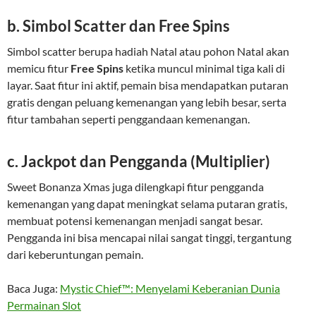
b. Simbol Scatter dan Free Spins
Simbol scatter berupa hadiah Natal atau pohon Natal akan
memicu fitur
Free Spins
ketika muncul minimal tiga kali di
layar. Saat fitur ini aktif, pemain bisa mendapatkan putaran
gratis dengan peluang kemenangan yang lebih besar, serta
fitur tambahan seperti penggandaan kemenangan.
c. Jackpot dan Pengganda (Multiplier)
Sweet Bonanza Xmas juga dilengkapi fitur pengganda
kemenangan yang dapat meningkat selama putaran gratis,
membuat potensi kemenangan menjadi sangat besar.
Pengganda ini bisa mencapai nilai sangat tinggi, tergantung
dari keberuntungan pemain.
Baca Juga:
Mystic Chief™: Menyelami Keberanian Dunia
Permainan Slot