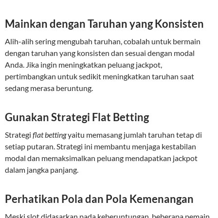
Mainkan dengan Taruhan yang Konsisten
Alih-alih sering mengubah taruhan, cobalah untuk bermain
dengan taruhan yang konsisten dan sesuai dengan modal
Anda. Jika ingin meningkatkan peluang jackpot,
pertimbangkan untuk sedikit meningkatkan taruhan saat
sedang merasa beruntung.
Gunakan Strategi Flat Betting
Strategi
flat betting
yaitu memasang jumlah taruhan tetap di
setiap putaran. Strategi ini membantu menjaga kestabilan
modal dan memaksimalkan peluang mendapatkan jackpot
dalam jangka panjang.
Perhatikan Pola dan Pola Kemenangan
Meski slot didasarkan pada keberuntungan, beberapa pemain