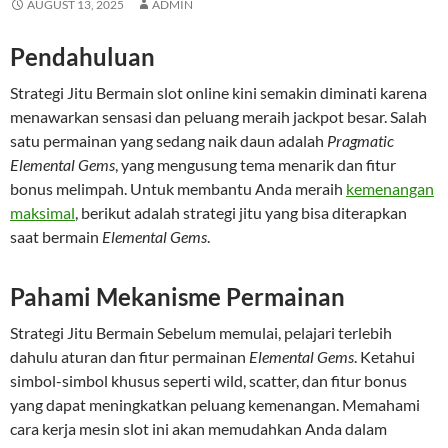
AUGUST 13, 2025
ADMIN
Pendahuluan
Strategi Jitu Bermain slot online kini semakin diminati karena
menawarkan sensasi dan peluang meraih jackpot besar. Salah
satu permainan yang sedang naik daun adalah
Pragmatic
Elemental Gems
, yang mengusung tema menarik dan fitur
bonus melimpah. Untuk membantu Anda meraih
kemenangan
maksimal
, berikut adalah strategi jitu yang bisa diterapkan
saat bermain
Elemental Gems
.
Pahami Mekanisme Permainan
Strategi Jitu Bermain Sebelum memulai, pelajari terlebih
dahulu aturan dan fitur permainan
Elemental Gems
. Ketahui
simbol-simbol khusus seperti wild, scatter, dan fitur bonus
yang dapat meningkatkan peluang kemenangan. Memahami
cara kerja mesin slot ini akan memudahkan Anda dalam