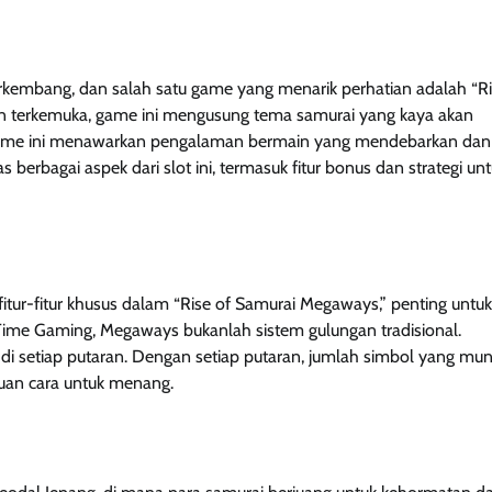
erkembang, dan salah satu game yang menarik perhatian adalah “R
 terkemuka, game ini mengusung tema samurai yang kaya akan
game ini menawarkan pengalaman bermain yang mendebarkan dan
 berbagai aspek dari slot ini, termasuk fitur bonus dan strategi un
tur-fitur khusus dalam “Rise of Samurai Megaways,” penting untuk
ime Gaming, Megaways bukanlah sistem gulungan tradisional.
di setiap putaran. Dengan setiap putaran, jumlah simbol yang mun
buan cara untuk menang.