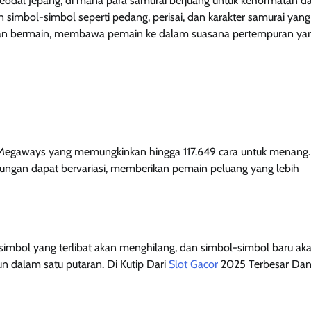
eodal Jepang, di mana para samurai berjuang untuk kehormatan d
simbol-simbol seperti pedang, perisai, dan karakter samurai yang
an bermain, membawa pemain ke dalam suasana pertempuran ya
 Megaways yang memungkinkan hingga 117.649 cara untuk menang.
lungan dapat bervariasi, memberikan pemain peluang yang lebih
imbol yang terlibat akan menghilang, dan simbol-simbol baru ak
n dalam satu putaran. Di Kutip Dari
Slot Gacor
2025 Terbesar Da