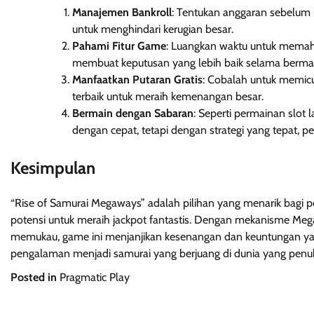
Manajemen Bankroll
: Tentukan anggaran sebelum b
untuk menghindari kerugian besar.
Pahami Fitur Game
: Luangkan waktu untuk memaha
membuat keputusan yang lebih baik selama berma
Manfaatkan Putaran Gratis
: Cobalah untuk memicu
terbaik untuk meraih kemenangan besar.
Bermain dengan Sabaran
: Seperti permainan slot 
dengan cepat, tetapi dengan strategi yang tepat, p
Kesimpulan
“Rise of Samurai Megaways” adalah pilihan yang menarik bagi
potensi untuk meraih jackpot fantastis. Dengan mekanisme Mega
memukau, game ini menjanjikan kesenangan dan keuntungan yan
pengalaman menjadi samurai yang berjuang di dunia yang penu
Posted in
Pragmatic Play