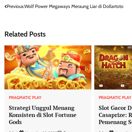
Post
Previous:
Wolf Power Megaways Meraung Liar di Dollartoto
navigation
Related Posts
PRAGMATIC PLAY
PRAGMATIC PLAY
Strategi Unggul Menang
Slot Gacor 
Konsisten di Slot Fortune
Casaprize: 
Gods
Pemenang Se