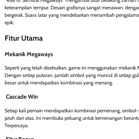
“Rise of Samurai Megaways” mengambil latar belakang zaman f
keterampilan tempur. Desain grafisnya sangat menawan, dengan 
bergerak. Suara latar yang mendebarkan menambah pengalam
epik.
Fitur Utama
Mekanik Megaways
Seperti yang telah disebutkan, game ini menggunakan mekanik
Dengan setiap putaran, jumlah simbol yang muncul di setiap gu
besar untuk mendapatkan kombinasi yang menang.
Cascade Win
Setiap kali pemain mendapatkan kombinasi pemenang, simbol-s
jatuh dari atas. Ini membuka peluang untuk kemenangan beruntu
Terpercaya.