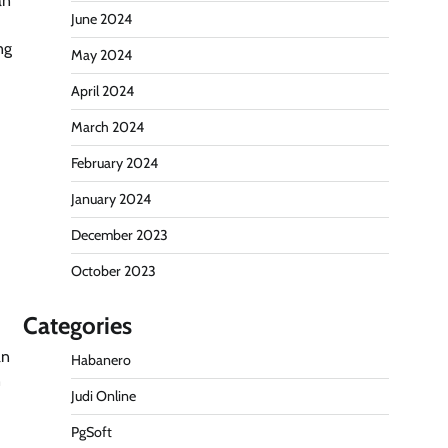
an
June 2024
ng
May 2024
April 2024
March 2024
February 2024
January 2024
December 2023
October 2023
Categories
an
Habanero
n
Judi Online
PgSoft