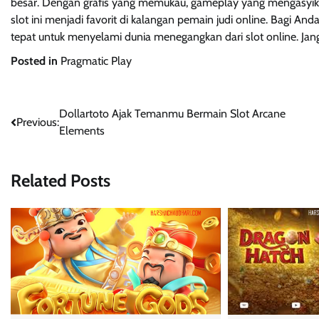
besar. Dengan grafis yang memukau, gameplay yang mengasyikka
slot ini menjadi favorit di kalangan pemain judi online. Bagi 
tepat untuk menyelami dunia menegangkan dari slot online. Jan
Posted in
Pragmatic Play
Post
Dollartoto Ajak Temanmu Bermain Slot Arcane
Previous:
Elements
navigation
Related Posts