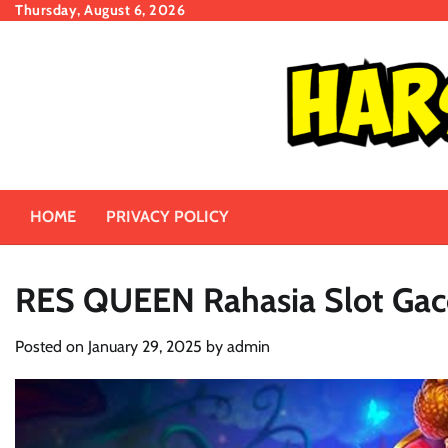
Skip
Thursday, August 6, 2026
to
content
HOME
PRIVACY POLICY
RES QUEEN Rahasia Slot Gaco
Posted on
January 29, 2025
by
admin