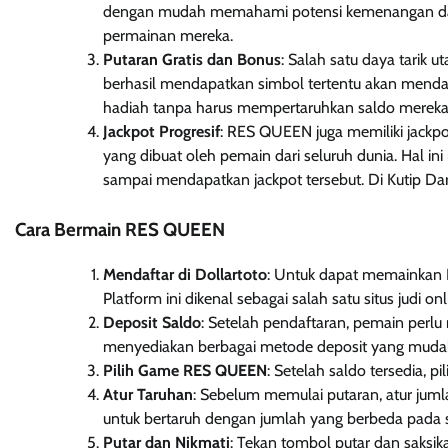
dengan mudah memahami potensi kemenangan dari
permainan mereka.
Putaran Gratis dan Bonus
: Salah satu daya tarik 
berhasil mendapatkan simbol tertentu akan mend
hadiah tanpa harus mempertaruhkan saldo mereka
Jackpot Progresif
: RES QUEEN juga memiliki jackpo
yang dibuat oleh pemain dari seluruh dunia. Hal i
sampai mendapatkan jackpot tersebut. Di Kutip Da
Cara Bermain RES QUEEN
Mendaftar di Dollartoto
: Untuk dapat memainkan 
Platform ini dikenal sebagai salah satu situs judi on
Deposit Saldo
: Setelah pendaftaran, pemain perl
menyediakan berbagai metode deposit yang mudah
Pilih Game RES QUEEN
: Setelah saldo tersedia, 
Atur Taruhan
: Sebelum memulai putaran, atur juml
untuk bertaruh dengan jumlah yang berbeda pada s
Putar dan Nikmati
: Tekan tombol putar dan saksik