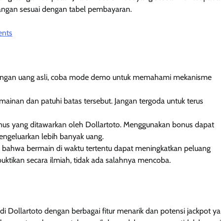
ngan sesuai dengan tabel pembayaran.
ents
engan uang asli, coba mode demo untuk memahami mekanisme
mainan dan patuhi batas tersebut. Jangan tergoda untuk terus
onus yang ditawarkan oleh Dollartoto. Menggunakan bonus dapat
ngeluarkan lebih banyak uang.
 bahwa bermain di waktu tertentu dapat meningkatkan peluang
uktikan secara ilmiah, tidak ada salahnya mencoba.
i Dollartoto dengan berbagai fitur menarik dan potensi jackpot y