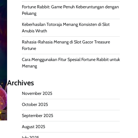
Fortune Rabbit: Game Penuh Keberuntungan dengan
Peluang
Keberhasilan Totoraja Menang Konsisten di Slot
Anubis Wrath
Rahasia-Rahasia Menang di Slot Gacor Treasure
Fortune
Cara Menggunakan Fitur Spesial Fortune Rabbit untuk
Menang
Archives
November 2025
October 2025
September 2025
August 2025
July 2025