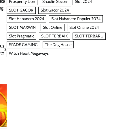
ika
Prosperity Lion
Shaolin Soccer
Slot 2024
ng
SLOT GACOR
Slot Gacor 2024
Slot Habanero 2024
Slot Habanero Populer 2024
SLOT MAXWIN
Slot Online
Slot Online 2024
Slot Pragmatic
SLOT TERBAIK
SLOT TERBARU
SPADE GAMING
The Dog House
tus
oto
Witch Heart Megaways