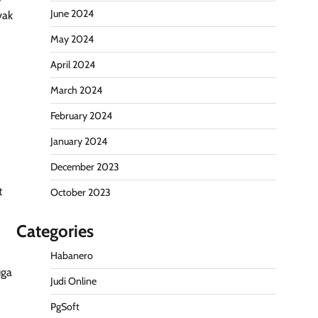
June 2024
yak
May 2024
April 2024
March 2024
February 2024
January 2024
December 2023
t
October 2023
Categories
Habanero
uga
Judi Online
PgSoft