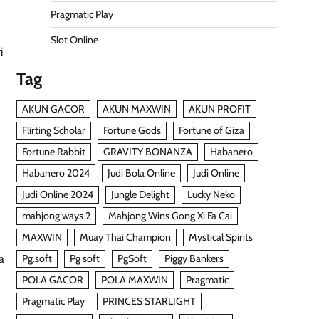
Pragmatic Play
Slot Online
i
Tag
AKUN GACOR
AKUN MAXWIN
AKUN PROFIT
Flirting Scholar
Fortune Gods
Fortune of Giza
Fortune Rabbit
GRAVITY BONANZA
Habanero
Habanero 2024
Judi Bola Online
Judi Online
Judi Online 2024
Jungle Delight
Lucky Neko
mahjong ways 2
Mahjong Wins Gong Xi Fa Cai
MAXWIN
Muay Thai Champion
Mystical Spirits
Pg.soft
Pg soft
PgSoft
Piggy Bankers
a
POLA GACOR
POLA MAXWIN
Pragmatic
Pragmatic Play
PRINCES STARLIGHT