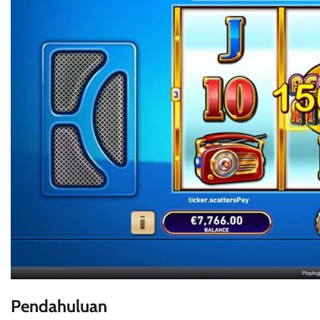
Pendahuluan