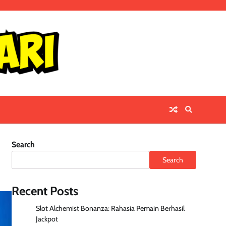
Search
Search
Recent Posts
Slot Alchemist Bonanza: Rahasia Pemain Berhasil
Jackpot