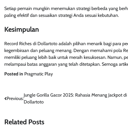
Setiap pemain mungkin menemukan strategi berbeda yang berhasi
paling efektif dan sesuaikan strategi Anda sesuai kebutuhan.
Kesimpulan
Record Riches di Dollartoto adalah pilihan menarik bagi para 
kegembiraan dan peluang menang. Dengan memahami pola Reco
memiliki peluang lebih baik untuk meraih kesuksesan. Namun, p
melampaui batas anggaran yang telah ditetapkan. Semoga artike
Posted in
Pragmatic Play
Post
Jungle Gorilla Gacor 2025: Rahasia Menang Jackpot di
Previous:
Dollartoto
navigation
Related Posts