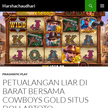
Skip
Harshachaudhari
to
PRIMAR
content
MENU
PRAGMATIC PLAY
PETUALANGAN LIAR DI
BARAT BERSAMA
COWBOYS GOLD SITUS