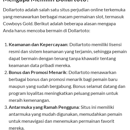
Dollartoto adalah salah satu situs perjudian online terkemuka
yang menawarkan berbagai macam permainan slot, termasuk
Cowboys Gold. Berikut adalah beberapa alasan mengapa
Anda harus mencoba bermain di Dollartoto:
Keamanan dan Kepercayaan
: Dollartoto memiliki lisensi
resmi dan sistem keamanan yang terjamin, sehingga pemain
dapat bermain dengan tenang tanpa khawatir tentang
keamanan data pribadi mereka.
Bonus dan Promosi Menarik
: Dollartoto menawarkan
berbagai bonus dan promosi menarik bagi pemain baru
maupun yang sudah bergabung. Bonus selamat datang dan
program loyalitas meningkatkan peluang pemain untuk
meraih kemenangan.
Antarmuka yang Ramah Pengguna
: Situs ini memiliki
antarmuka yang mudah digunakan, memudahkan pemain
untuk menavigasi dan menemukan permainan favorit
mereka.