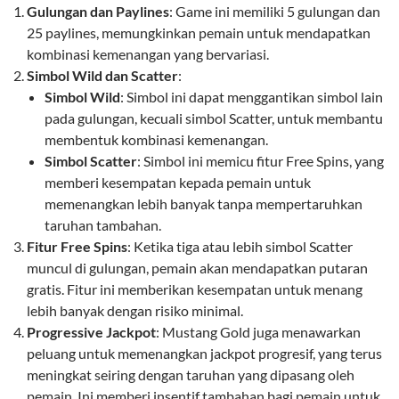
Gulungan dan Paylines
: Game ini memiliki 5 gulungan dan
25 paylines, memungkinkan pemain untuk mendapatkan
kombinasi kemenangan yang bervariasi.
Simbol Wild dan Scatter
:
Simbol Wild
: Simbol ini dapat menggantikan simbol lain
pada gulungan, kecuali simbol Scatter, untuk membantu
membentuk kombinasi kemenangan.
Simbol Scatter
: Simbol ini memicu fitur Free Spins, yang
memberi kesempatan kepada pemain untuk
memenangkan lebih banyak tanpa mempertaruhkan
taruhan tambahan.
Fitur Free Spins
: Ketika tiga atau lebih simbol Scatter
muncul di gulungan, pemain akan mendapatkan putaran
gratis. Fitur ini memberikan kesempatan untuk menang
lebih banyak dengan risiko minimal.
Progressive Jackpot
: Mustang Gold juga menawarkan
peluang untuk memenangkan jackpot progresif, yang terus
meningkat seiring dengan taruhan yang dipasang oleh
pemain. Ini memberi insentif tambahan bagi pemain untuk