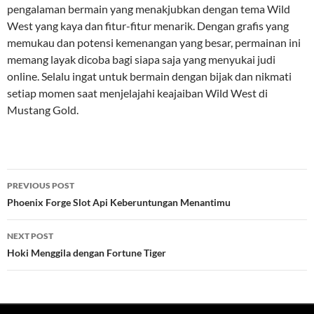
pengalaman bermain yang menakjubkan dengan tema Wild
West yang kaya dan fitur-fitur menarik. Dengan grafis yang
memukau dan potensi kemenangan yang besar, permainan ini
memang layak dicoba bagi siapa saja yang menyukai judi
online. Selalu ingat untuk bermain dengan bijak dan nikmati
setiap momen saat menjelajahi keajaiban Wild West di
Mustang Gold.
Post
PREVIOUS POST
navigation
Phoenix Forge Slot Api Keberuntungan Menantimu
NEXT POST
Hoki Menggila dengan Fortune Tiger