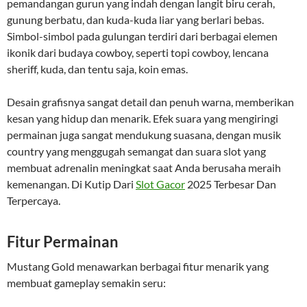
pemandangan gurun yang indah dengan langit biru cerah,
gunung berbatu, dan kuda-kuda liar yang berlari bebas.
Simbol-simbol pada gulungan terdiri dari berbagai elemen
ikonik dari budaya cowboy, seperti topi cowboy, lencana
sheriff, kuda, dan tentu saja, koin emas.
Desain grafisnya sangat detail dan penuh warna, memberikan
kesan yang hidup dan menarik. Efek suara yang mengiringi
permainan juga sangat mendukung suasana, dengan musik
country yang menggugah semangat dan suara slot yang
membuat adrenalin meningkat saat Anda berusaha meraih
kemenangan. Di Kutip Dari
Slot Gacor
2025 Terbesar Dan
Terpercaya.
Fitur Permainan
Mustang Gold menawarkan berbagai fitur menarik yang
membuat gameplay semakin seru: