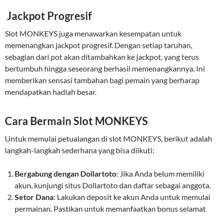
Jackpot Progresif
Slot MONKEYS juga menawarkan kesempatan untuk
memenangkan jackpot progresif. Dengan setiap taruhan,
sebagian dari pot akan ditambahkan ke jackpot, yang terus
bertumbuh hingga seseorang berhasil memenangkannya. Ini
memberikan sensasi tambahan bagi pemain yang berharap
mendapatkan hadiah besar.
Cara Bermain Slot MONKEYS
Untuk memulai petualangan di slot MONKEYS, berikut adalah
langkah-langkah sederhana yang bisa diikuti:
Bergabung dengan Dollartoto
: Jika Anda belum memiliki
akun, kunjungi situs Dollartoto dan daftar sebagai anggota.
Setor Dana
: Lakukan deposit ke akun Anda untuk memulai
permainan. Pastikan untuk memanfaatkan bonus selamat