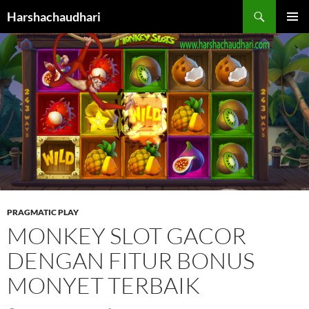
Skip
Harshachaudhari
to
PRIMAR
content
MENU
PRAGMATIC PLAY
MONKEY SLOT GACOR
DENGAN FITUR BONUS
MONYET TERBAIK