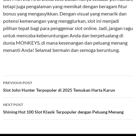
tetapi juga pengalaman yang memikat dengan beragam fitur
bonus yang mengasyikkan. Dengan visual yang menarik dan
potensi kemenangan yang menggiurkan, slot ini menjadi
pilihan tepat bagi para penggemar slot online. Jadi, jangan ragu
untuk mencoba keberuntungan Anda dan berpetualang di
dunia MONKEYS, di mana kesenangan dan peluang menang
menanti Anda! Selamat bermain dan semoga beruntung.
Post
PREVIOUS POST
navigation
Slot John Hunter Terpopuler di 2025 Temukan Harta Karun
NEXT POST
Shining Hot 100 Slot Klasik Terpopuler dengan Peluang Menang