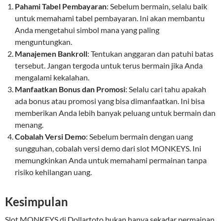
Pahami Tabel Pembayaran
: Sebelum bermain, selalu baik
untuk memahami tabel pembayaran. Ini akan membantu
Anda mengetahui simbol mana yang paling
menguntungkan.
Manajemen Bankroll
: Tentukan anggaran dan patuhi batas
tersebut. Jangan tergoda untuk terus bermain jika Anda
mengalami kekalahan.
Manfaatkan Bonus dan Promosi
: Selalu cari tahu apakah
ada bonus atau promosi yang bisa dimanfaatkan. Ini bisa
memberikan Anda lebih banyak peluang untuk bermain dan
menang.
Cobalah Versi Demo
: Sebelum bermain dengan uang
sungguhan, cobalah versi demo dari slot MONKEYS. Ini
memungkinkan Anda untuk memahami permainan tanpa
risiko kehilangan uang.
Kesimpulan
Slot MONKEYS di Dollartoto bukan hanya sekadar permainan,