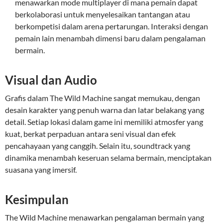
menawarkan mode multiplayer di mana pemain dapat
berkolaborasi untuk menyelesaikan tantangan atau
berkompetisi dalam arena pertarungan. Interaksi dengan
pemain lain menambah dimensi baru dalam pengalaman
bermain.
Visual dan Audio
Grafis dalam The Wild Machine sangat memukau, dengan
desain karakter yang penuh warna dan latar belakang yang
detail. Setiap lokasi dalam game ini memiliki atmosfer yang
kuat, berkat perpaduan antara seni visual dan efek
pencahayaan yang canggih. Selain itu, soundtrack yang
dinamika menambah keseruan selama bermain, menciptakan
suasana yang imersif.
Kesimpulan
The Wild Machine menawarkan pengalaman bermain yang