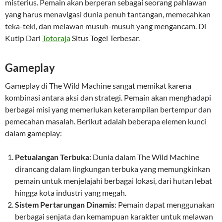
misterius. Pemain akan berperan sebagai seorang pahlawan
yang harus menavigasi dunia penuh tantangan, memecahkan
teka-teki, dan melawan musuh-musuh yang mengancam. Di
Kutip Dari
Totoraja
Situs Togel Terbesar.
Gameplay
Gameplay di The Wild Machine sangat memikat karena
kombinasi antara aksi dan strategi. Pemain akan menghadapi
berbagai misi yang memerlukan keterampilan bertempur dan
pemecahan masalah. Berikut adalah beberapa elemen kunci
dalam gameplay:
Petualangan Terbuka
: Dunia dalam The Wild Machine
dirancang dalam lingkungan terbuka yang memungkinkan
pemain untuk menjelajahi berbagai lokasi, dari hutan lebat
hingga kota industri yang megah.
Sistem Pertarungan Dinamis
: Pemain dapat menggunakan
berbagai senjata dan kemampuan karakter untuk melawan