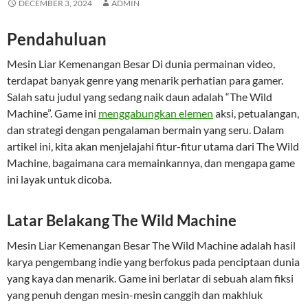
DECEMBER 3, 2024
ADMIN
Pendahuluan
Mesin Liar Kemenangan Besar Di dunia permainan video,
terdapat banyak genre yang menarik perhatian para gamer.
Salah satu judul yang sedang naik daun adalah “The Wild
Machine”. Game ini
menggabungkan elemen
aksi, petualangan,
dan strategi dengan pengalaman bermain yang seru. Dalam
artikel ini, kita akan menjelajahi fitur-fitur utama dari The Wild
Machine, bagaimana cara memainkannya, dan mengapa game
ini layak untuk dicoba.
Latar Belakang The Wild Machine
Mesin Liar Kemenangan Besar The Wild Machine adalah hasil
karya pengembang indie yang berfokus pada penciptaan dunia
yang kaya dan menarik. Game ini berlatar di sebuah alam fiksi
yang penuh dengan mesin-mesin canggih dan makhluk