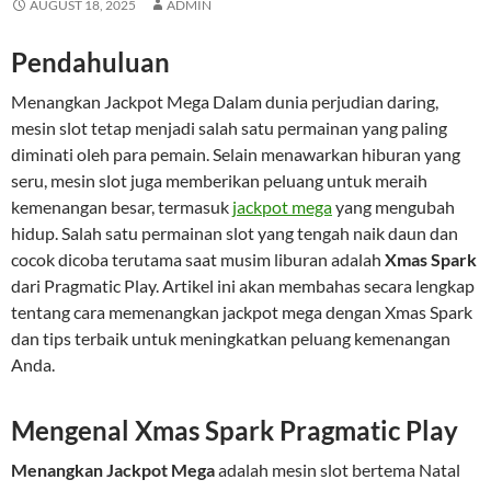
AUGUST 18, 2025
ADMIN
Pendahuluan
Menangkan Jackpot Mega Dalam dunia perjudian daring,
mesin slot tetap menjadi salah satu permainan yang paling
diminati oleh para pemain. Selain menawarkan hiburan yang
seru, mesin slot juga memberikan peluang untuk meraih
kemenangan besar, termasuk
jackpot mega
yang mengubah
hidup. Salah satu permainan slot yang tengah naik daun dan
cocok dicoba terutama saat musim liburan adalah
Xmas Spark
dari Pragmatic Play. Artikel ini akan membahas secara lengkap
tentang cara memenangkan jackpot mega dengan Xmas Spark
dan tips terbaik untuk meningkatkan peluang kemenangan
Anda.
Mengenal Xmas Spark Pragmatic Play
Menangkan Jackpot Mega
adalah mesin slot bertema Natal