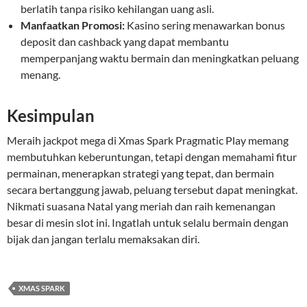
berlatih tanpa risiko kehilangan uang asli.
Manfaatkan Promosi:
Kasino sering menawarkan bonus
deposit dan cashback yang dapat membantu
memperpanjang waktu bermain dan meningkatkan peluang
menang.
Kesimpulan
Meraih jackpot mega di Xmas Spark Pragmatic Play memang
membutuhkan keberuntungan, tetapi dengan memahami fitur
permainan, menerapkan strategi yang tepat, dan bermain
secara bertanggung jawab, peluang tersebut dapat meningkat.
Nikmati suasana Natal yang meriah dan raih kemenangan
besar di mesin slot ini. Ingatlah untuk selalu bermain dengan
bijak dan jangan terlalu memaksakan diri.
XMAS SPARK