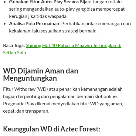
Gunakan Fitur Auto-Play Secara Bijak:
Jangan terlalu
sering mengandalkan auto-play yang bisa mempercepat
kerugian jika tidak waspada.
Analisa Pola Permainan:
Perhatikan pola kemenangan dan
kekalahan, lalu sesuaikan strategi bermain.
Baca Juga:
Shining Hot 40 Rahasia Maxwin Terbongkar di
Setiap Spin
WD Dijamin Aman dan
Menguntungkan
Fitur Withdraw (WD) atau penarikan kemenangan adalah
bagian terpenting dari pengalaman bermain slot online.
Pragmatic Play dikenal menyediakan fitur WD yang aman,
cepat, dan transparan.
Keunggulan WD di Aztec Forest: