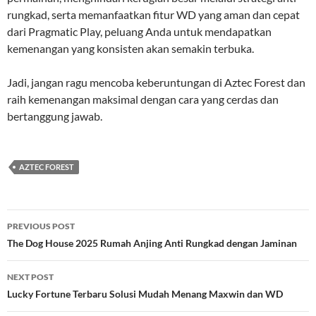
rungkad, serta memanfaatkan fitur WD yang aman dan cepat
dari Pragmatic Play, peluang Anda untuk mendapatkan
kemenangan yang konsisten akan semakin terbuka.
Jadi, jangan ragu mencoba keberuntungan di Aztec Forest dan
raih kemenangan maksimal dengan cara yang cerdas dan
bertanggung jawab.
AZTEC FOREST
Post
PREVIOUS POST
navigation
The Dog House 2025 Rumah Anjing Anti Rungkad dengan Jaminan
NEXT POST
Lucky Fortune Terbaru Solusi Mudah Menang Maxwin dan WD