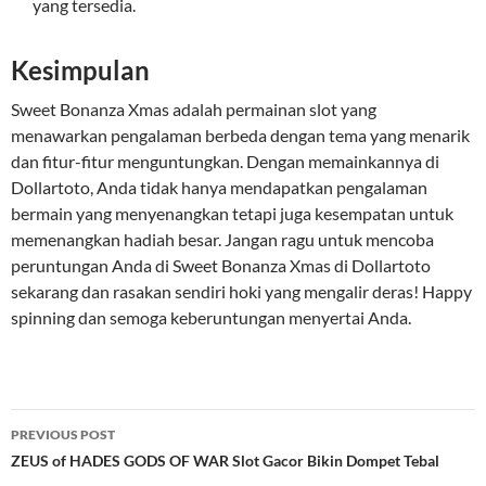
yang tersedia.
Kesimpulan
Sweet Bonanza Xmas adalah permainan slot yang
menawarkan pengalaman berbeda dengan tema yang menarik
dan fitur-fitur menguntungkan. Dengan memainkannya di
Dollartoto, Anda tidak hanya mendapatkan pengalaman
bermain yang menyenangkan tetapi juga kesempatan untuk
memenangkan hadiah besar. Jangan ragu untuk mencoba
peruntungan Anda di Sweet Bonanza Xmas di Dollartoto
sekarang dan rasakan sendiri hoki yang mengalir deras! Happy
spinning dan semoga keberuntungan menyertai Anda.
Post
PREVIOUS POST
navigation
ZEUS of HADES GODS OF WAR Slot Gacor Bikin Dompet Tebal