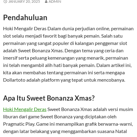
JANUARY 20, 2025
ADMIN
Pendahuluan
Hoki Mengalir Deras Dalam dunia perjudian online, permainan
slot selalu menjadi favorit bagi banyak pemain. Salah satu
permainan yang sangat populer di kalangan penggemar slot
adalah Sweet Bonanza Xmas. Dengan tema yang ceria dan
imersif serta peluang kemenangan yang menarik, permainan
ini telah mengambil alih hati banyak pemain. Dalam artikel ini,
kita akan membahas tentang permainan ini serta mengapa
Dollartoto adalah platform yang tepat untuk mencobanya.
Apa Itu Sweet Bonanza Xmas?
Hoki Mengalir Deras
Sweet Bonanza Xmas adalah versi musim
liburan dari game Sweet Bonanza yang diciptakan oleh
Pragmatic Play. Game ini menampilkan grafik berwarna-warni,
dengan latar belakang yang menggambarkan suasana Natal