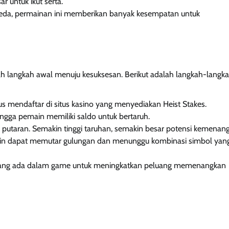
 untuk ikut serta.
beda, permainan ini memberikan banyak kesempatan untuk
h langkah awal menuju kesuksesan. Berikut adalah langkah-langk
s mendaftar di situs kasino yang menyediakan Heist Stakes.
ingga pemain memiliki saldo untuk bertaruh.
r putaran. Semakin tinggi taruhan, semakin besar potensi kemenan
main dapat memutar gulungan dan menunggu kombinasi simbol yan
 yang ada dalam game untuk meningkatkan peluang memenangkan