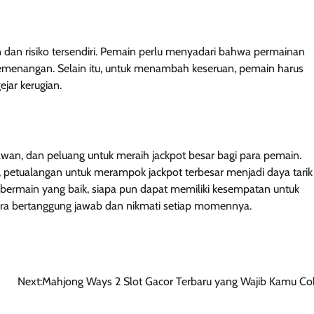
n dan risiko tersendiri. Pemain perlu menyadari bahwa permainan
emenangan. Selain itu, untuk menambah keseruan, pemain harus
jar kerugian.
wan, dan peluang untuk meraih jackpot besar bagi para pemain.
, petualangan untuk merampok jackpot terbesar menjadi daya tarik
i bermain yang baik, siapa pun dapat memiliki kesempatan untuk
cara bertanggung jawab dan nikmati setiap momennya.
Next:
Mahjong Ways 2 Slot Gacor Terbaru yang Wajib Kamu C