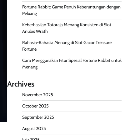
Fortune Rabbit: Game Penuh Keberuntungan dengan
Peluang
Keberhasilan Totoraja Menang Konsisten di Slot
Anubis Wrath
Rahasia-Rahasia Menang di Slot Gacor Treasure
Fortune
Cara Menggunakan Fitur Spesial Fortune Rabbit untuk
Menang
Archives
November 2025
October 2025
September 2025
August 2025
July 2025