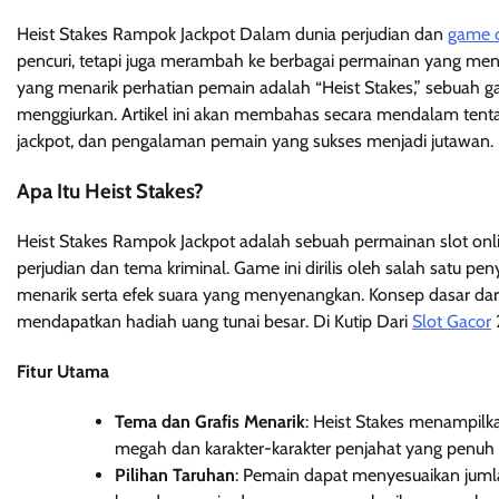
Heist Stakes Rampok Jackpot Dalam dunia perjudian dan
game o
pencuri, tetapi juga merambah ke berbagai permainan yang m
yang menarik perhatian pemain adalah “Heist Stakes,” sebuah 
menggiurkan. Artikel ini akan membahas secara mendalam tent
jackpot, dan pengalaman pemain yang sukses menjadi jutawan.
Apa Itu Heist Stakes?
Heist Stakes Rampok Jackpot adalah sebuah permainan slot o
perjudian dan tema kriminal. Game ini dirilis oleh salah satu p
menarik serta efek suara yang menyenangkan. Konsep dasar da
mendapatkan hadiah uang tunai besar. Di Kutip Dari
Slot Gacor
Fitur Utama
Tema dan Grafis Menarik
: Heist Stakes menampilk
megah dan karakter-karakter penjahat yang penuh 
Pilihan Taruhan
: Pemain dapat menyesuaikan juml