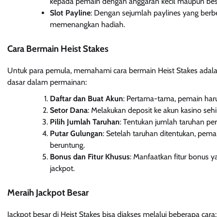
kepada pemain dengan anggaran kecil maupun besar
Slot Payline
: Dengan sejumlah paylines yang ber
memenangkan hadiah.
Cara Bermain Heist Stakes
Untuk para pemula, memahami cara bermain Heist Stakes adala
dasar dalam permainan:
Daftar dan Buat Akun
: Pertama-tama, pemain haru
Setor Dana
: Melakukan deposit ke akun kasino seh
Pilih Jumlah Taruhan
: Tentukan jumlah taruhan pe
Putar Gulungan
: Setelah taruhan ditentukan, pe
beruntung.
Bonus dan Fitur Khusus
: Manfaatkan fitur bonus
jackpot.
Meraih Jackpot Besar
Jackpot besar di Heist Stakes bisa diakses melalui beberapa cara: