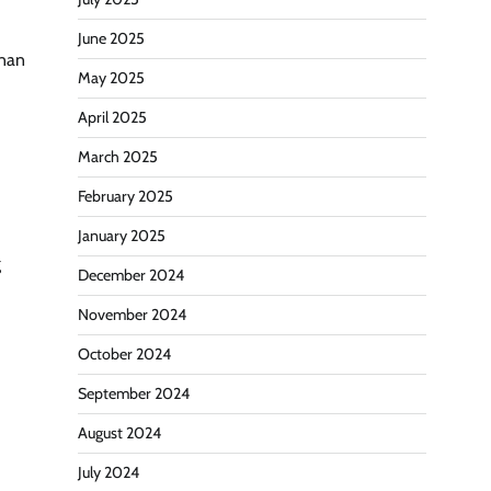
June 2025
inan
May 2025
April 2025
March 2025
February 2025
January 2025
g
December 2024
November 2024
October 2024
September 2024
August 2024
July 2024