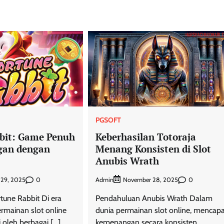
PGSOFT
bit: Game Penuh
Keberhasilan Totoraja
gan dengan
Menang Konsisten di Slot
Anubis Wrath
0
Admin
0
29, 2025
November 28, 2025
tune Rabbit Di era
Pendahuluan Anubis Wrath Dalam
 permainan slot online
dunia permainan slot online, mencapa
 oleh berbagai […]
kemenangan secara konsisten