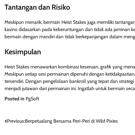
Tantangan dan Risiko
Meskipun menarik, bermain Heist Stakes juga memiliki tantanga
kasino didasarkan pada keberuntungan dan tidak ada jaminan k
bermain dengan mandiri dan tidak berkepanjangan dalam menge
Kesimpulan
Heist Stakes menawarkan kombinasi keseruan, grafik yang mena
Meskipun setiap sesi permainan dipenuhi dengan ketidakpastian
tersendiri. Dengan pengelolaan bankroll yang tepat dan strateg
menjadi jutawan dari permainan ini. Ingatlah untuk bermain se
Posted in
PgSoft
Post
Previous:
Berpetualang Bersama Peri-Peri di Wild Pixies
navigation