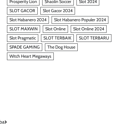
Prosperity Lion
Shaolin Soccer
Slot 2024
SLOT GACOR
Slot Gacor 2024
Slot Habanero 2024
Slot Habanero Populer 2024
SLOT MAXWIN
Slot Online
Slot Online 2024
Slot Pragmatic
SLOT TERBAIK
SLOT TERBARU
SPADE GAMING
The Dog House
Witch Heart Megaways
oba