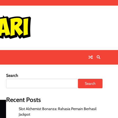
Search
Search
Recent Posts
Slot Alchemist Bonanza: Rahasia Pemain Berhasil
Jackpot