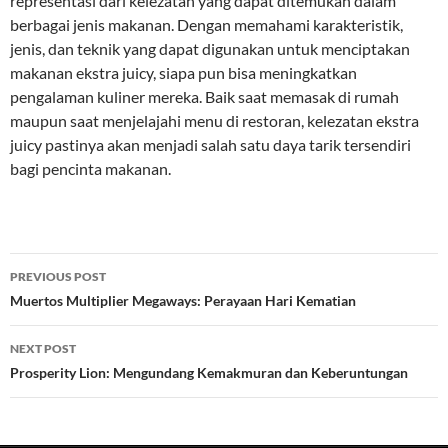
representasi dari kelezatan yang dapat ditemukan dalam
berbagai jenis makanan. Dengan memahami karakteristik,
jenis, dan teknik yang dapat digunakan untuk menciptakan
makanan ekstra juicy, siapa pun bisa meningkatkan
pengalaman kuliner mereka. Baik saat memasak di rumah
maupun saat menjelajahi menu di restoran, kelezatan ekstra
juicy pastinya akan menjadi salah satu daya tarik tersendiri
bagi pencinta makanan.
Post
PREVIOUS POST
navigation
Muertos Multiplier Megaways: Perayaan Hari Kematian
NEXT POST
Prosperity Lion: Mengundang Kemakmuran dan Keberuntungan