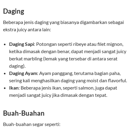
Daging
Beberapa jenis daging yang biasanya digambarkan sebagai
ekstra juicy antara lain:
Daging Sapi
: Potongan seperti ribeye atau filet mignon,
ketika dimasak dengan benar, dapat menjadi sangat juicy
berkat marbling (lemak yang tersebar di antara serat
daging).
Daging Ayam
: Ayam panggang, terutama bagian paha,
sering kali menghasilkan daging yang moist dan flavorful.
Ikan
: Beberapa jenis ikan, seperti salmon, juga dapat
menjadi sangat juicy jika dimasak dengan tepat.
Buah-Buahan
Buah-buahan segar seperti: