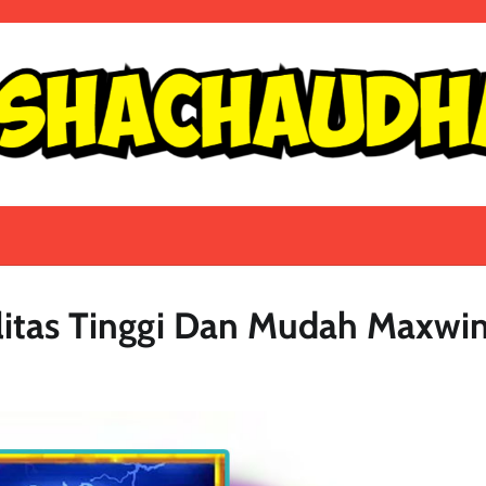
itas Tinggi Dan Mudah Maxwin