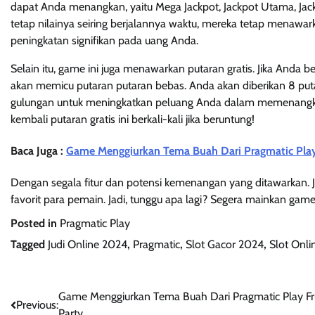
dapat Anda menangkan, yaitu Mega Jackpot, Jackpot Utama, Jackpo
tetap nilainya seiring berjalannya waktu, mereka tetap mena
peningkatan signifikan pada uang Anda.
Selain itu, game ini juga menawarkan putaran gratis. Jika Anda 
akan memicu putaran putaran bebas. Anda akan diberikan 8 put
gulungan untuk meningkatkan peluang Anda dalam memenangka
kembali putaran gratis ini berkali-kali jika beruntung!
Baca Juga :
Game Menggiurkan Tema Buah Dari Pragmatic Play 
Dengan segala fitur dan potensi kemenangan yang ditawarkan. Ja
favorit para pemain. Jadi, tunggu apa lagi? Segera mainkan gam
Posted in
Pragmatic Play
Tagged
Judi Online 2024
,
Pragmatic
,
Slot Gacor 2024
,
Slot Onli
Post
Game Menggiurkan Tema Buah Dari Pragmatic Play Fr
Previous:
Party