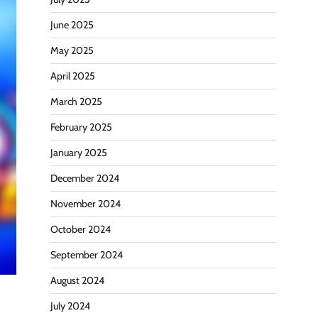
June 2025
May 2025
April 2025
March 2025
February 2025
January 2025
December 2024
November 2024
October 2024
September 2024
August 2024
July 2024