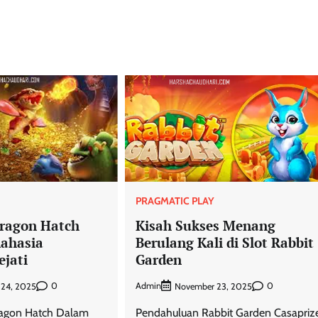
PRAGMATIC PLAY
Dragon Hatch
Kisah Sukses Menang
Rahasia
Berulang Kali di Slot Rabbit
jati
Garden
0
Admin
0
24, 2025
November 23, 2025
agon Hatch Dalam
Pendahuluan Rabbit Garden Casapriz