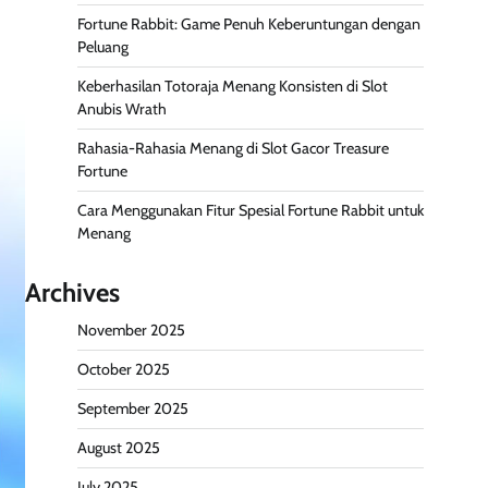
Fortune Rabbit: Game Penuh Keberuntungan dengan
Peluang
Keberhasilan Totoraja Menang Konsisten di Slot
Anubis Wrath
Rahasia-Rahasia Menang di Slot Gacor Treasure
Fortune
Cara Menggunakan Fitur Spesial Fortune Rabbit untuk
Menang
Archives
November 2025
October 2025
September 2025
August 2025
July 2025