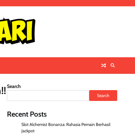
Search
!!
Search
Recent Posts
Slot Alchemist Bonanza: Rahasia Pemain Berhasil
Jackpot