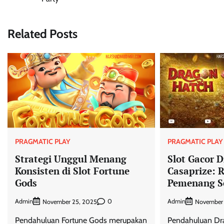
navigation
Related Posts
PRAGMATIC PLAY
PRAGMATIC PLAY
Strategi Unggul Menang
Slot Gacor 
Konsisten di Slot Fortune
Casaprize: 
Gods
Pemenang Se
Admin
0
Admin
November 25, 2025
November 
Pendahuluan Fortune Gods merupakan
Pendahuluan Dr