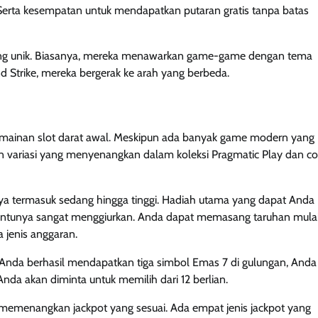
Serta kesempatan untuk mendapatkan putaran gratis tanpa batas
yang unik. Biasanya, mereka menawarkan game-game dengan tema
d Strike, mereka bergerak ke arah yang berbeda.
mainan slot darat awal. Meskipun ada banyak game modern yang
an variasi yang menyenangkan dalam koleksi Pragmatic Play dan c
snya termasuk sedang hingga tinggi. Hadiah utama yang dapat Anda
g tentunya sangat menggiurkan. Anda dapat memasang taruhan mula
 jenis anggaran.
ka Anda berhasil mendapatkan tiga simbol Emas 7 di gulungan, Anda
da akan diminta untuk memilih dari 12 berlian.
 memenangkan jackpot yang sesuai. Ada empat jenis jackpot yang