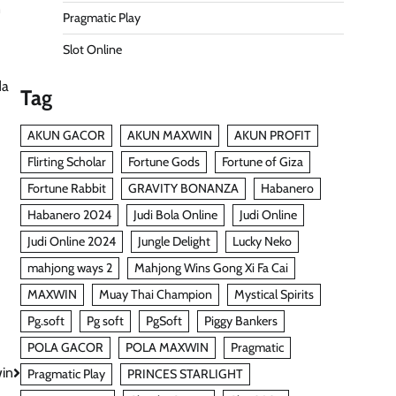
n
Pragmatic Play
Slot Online
da
Tag
AKUN GACOR
AKUN MAXWIN
AKUN PROFIT
Flirting Scholar
Fortune Gods
Fortune of Giza
Fortune Rabbit
GRAVITY BONANZA
Habanero
Habanero 2024
Judi Bola Online
Judi Online
Judi Online 2024
Jungle Delight
Lucky Neko
mahjong ways 2
Mahjong Wins Gong Xi Fa Cai
MAXWIN
Muay Thai Champion
Mystical Spirits
Pg.soft
Pg soft
PgSoft
Piggy Bankers
POLA GACOR
POLA MAXWIN
Pragmatic
win
Pragmatic Play
PRINCES STARLIGHT