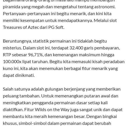
piramida yang megah dan mengetahui tentang astronomi.
Pertanyaan-pertanyaan ini begitu menarik, dan kini kita
memiliki kesempatan untuk mendapatkannya. Melalui slot
Treasures of Aztec dari PG Soft.
Beruntungnya, statistik permainan ini tidaklah begitu
misterius. Dalam slot ini, terdapat 32.400 garis pembayaran,
RTP sebesar 96,71%, dan kemenangan maksimum hingga
100.000x lipat taruhan. Begitu kita memasuki kisah peradaban
kuno ini, kita akan menemukan berbagai fitur menarik yang
dapat dinikmati.
Salah satunya adalah gulungan berjenjang yang memberikan
peluang tambahan. Untuk memenangkan putaran awal dan
meningkatkan pengganda permainan dasar setiap kali
diaktifkan. Fitur Wilds on the Way juga sangat unik dan dapat
membantu kita meraih kemenangan besar. Dengan bingkai
khusus, simbol-simbol dalam permainan dapat berubah