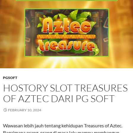
PGSOFT
HOSTORY SLOT TREASURES
OF AZTEC DARI PG SOFT
FEBRUARY 10, 2024
Wawasan lebih jauh tentang kehidupan Treasures of Aztec.
Bagaimana orang-orang di masa lalu mampu membangun