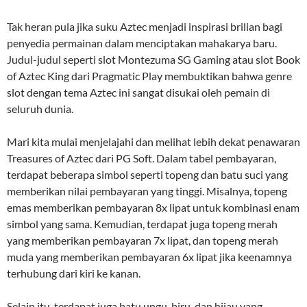
Tak heran pula jika suku Aztec menjadi inspirasi brilian bagi
penyedia permainan dalam menciptakan mahakarya baru.
Judul-judul seperti slot Montezuma SG Gaming atau slot Book
of Aztec King dari Pragmatic Play membuktikan bahwa genre
slot dengan tema Aztec ini sangat disukai oleh pemain di
seluruh dunia.
Mari kita mulai menjelajahi dan melihat lebih dekat penawaran
Treasures of Aztec dari PG Soft. Dalam tabel pembayaran,
terdapat beberapa simbol seperti topeng dan batu suci yang
memberikan nilai pembayaran yang tinggi. Misalnya, topeng
emas memberikan pembayaran 8x lipat untuk kombinasi enam
simbol yang sama. Kemudian, terdapat juga topeng merah
yang memberikan pembayaran 7x lipat, dan topeng merah
muda yang memberikan pembayaran 6x lipat jika keenamnya
terhubung dari kiri ke kanan.
Selain itu, terdapat juga batu ungu, biru, dan hijau yang