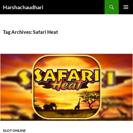
Skip
Harshachaudhari
to
PRIMAR
content
MENU
Tag Archives: Safari Heat
SLOT ONLINE