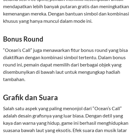
mendapatkan lebih banyak putaran gratis dan meningkatkan
kemenangan mereka. Dengan bantuan simbol dan kombinasi
khusus yang hanya muncul dalam mode ini.
Bonus Round
“Ocean’s Call” juga menawarkan fitur bonus round yang bisa
diaktifkan dengan kombinasi simbol tertentu. Dalam bonus
round ini, pemain dapat memilih dari berbagai objek yang
disembunyikan di bawah laut untuk mengungkap hadiah
tambahan.
Grafik dan Suara
Salah satu aspek yang paling menonjol dari “Ocean’s Call”
adalah desain grafisnya yang luar biasa. Dengan detil yang
kaya dan warna yang hidup, game ini berhasil menghidupkan
suasana bawah laut yang eksotis. Efek suara dan musik latar