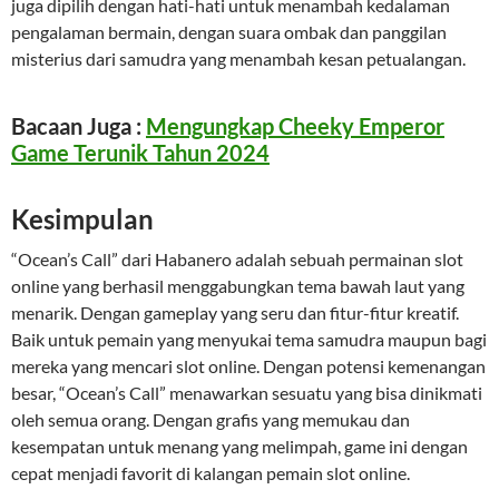
juga dipilih dengan hati-hati untuk menambah kedalaman
pengalaman bermain, dengan suara ombak dan panggilan
misterius dari samudra yang menambah kesan petualangan.
Bacaan Juga :
Mengungkap Cheeky Emperor
Game Terunik Tahun 2024
Kesimpulan
“Ocean’s Call” dari Habanero adalah sebuah permainan slot
online yang berhasil menggabungkan tema bawah laut yang
menarik. Dengan gameplay yang seru dan fitur-fitur kreatif.
Baik untuk pemain yang menyukai tema samudra maupun bagi
mereka yang mencari slot online. Dengan potensi kemenangan
besar, “Ocean’s Call” menawarkan sesuatu yang bisa dinikmati
oleh semua orang. Dengan grafis yang memukau dan
kesempatan untuk menang yang melimpah, game ini dengan
cepat menjadi favorit di kalangan pemain slot online.