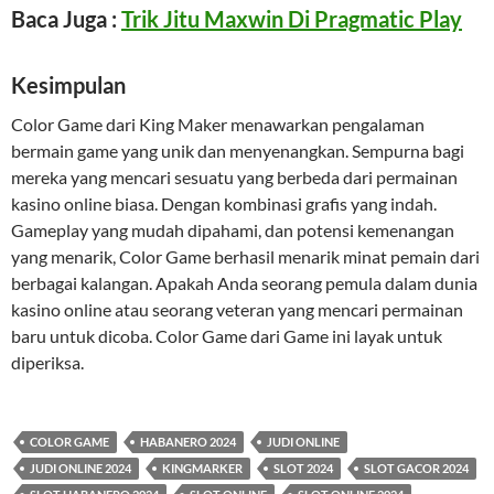
Baca Juga :
Trik Jitu Maxwin Di Pragmatic Play
Kesimpulan
Color Game dari King Maker menawarkan pengalaman
bermain game yang unik dan menyenangkan. Sempurna bagi
mereka yang mencari sesuatu yang berbeda dari permainan
kasino online biasa. Dengan kombinasi grafis yang indah.
Gameplay yang mudah dipahami, dan potensi kemenangan
yang menarik, Color Game berhasil menarik minat pemain dari
berbagai kalangan. Apakah Anda seorang pemula dalam dunia
kasino online atau seorang veteran yang mencari permainan
baru untuk dicoba. Color Game dari Game ini layak untuk
diperiksa.
COLOR GAME
HABANERO 2024
JUDI ONLINE
JUDI ONLINE 2024
KINGMARKER
SLOT 2024
SLOT GACOR 2024