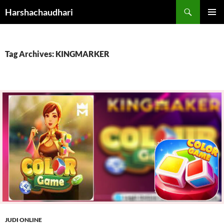
Skip
Harshachaudhari
to
PRIMAR
content
MENU
Tag Archives: KINGMARKER
JUDI ONLINE