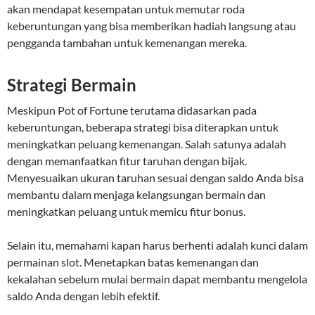
akan mendapat kesempatan untuk memutar roda
keberuntungan yang bisa memberikan hadiah langsung atau
pengganda tambahan untuk kemenangan mereka.
Strategi Bermain
Meskipun Pot of Fortune terutama didasarkan pada
keberuntungan, beberapa strategi bisa diterapkan untuk
meningkatkan peluang kemenangan. Salah satunya adalah
dengan memanfaatkan fitur taruhan dengan bijak.
Menyesuaikan ukuran taruhan sesuai dengan saldo Anda bisa
membantu dalam menjaga kelangsungan bermain dan
meningkatkan peluang untuk memicu fitur bonus.
Selain itu, memahami kapan harus berhenti adalah kunci dalam
permainan slot. Menetapkan batas kemenangan dan
kekalahan sebelum mulai bermain dapat membantu mengelola
saldo Anda dengan lebih efektif.