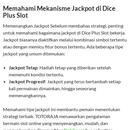
Memahami Mekanisme Jackpot di Dice
Plus Slot
Memenangkan Jackpot Sebelum membahas strategi, penting
untuk memahami bagaimana jackpot di Dice Plus Slot bekerja.
Jackpot biasanya diaktifkan melalui kombinasi simbol tertentu
atau dengan memicu fitur bonus tertentu. Ada beberapa tipe
jackpot yang umum ditemukan:
Jackpot Tetap
: Hadiah tetap yang diberikan setelah
memenuhi kondisi tertentu.
Jackpot Progresif
: Jackpot yang terus bertambah setiap
kali permainan dimainkan, hingga seseorang
memenangkannya.
Memahami tipe jackpot ini membantu pemain menentukan
strategi terbaik. TOTORAJA menawarkan pengalaman
bermain slot online yang menyenangkan, mudah, dan