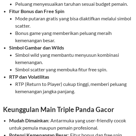
Peluang menyesuaikan taruhan sesuai budget pemain.
Fitur Bonus dan Free Spin
Mode putaran gratis yang bisa diaktifkan melalui simbol
scatter.
Bonus game yang memberikan peluang meraih
kemenangan besar.
Simbol Gambar dan Wilds
Simbol wild yang membantu menyusun kombinasi
kemenangan.
Simbol scatter yang membuka fitur free spin.
RTP dan Volatilitas
RTP (Return to Player) cukup tinggi, memberi peluang
kemenangan jangka panjang.
Keunggulan Main Triple Panda Gacor
Mudah Dimainkan
: Antarmuka yang user-friendly cocok
untuk pemula maupun pemain profesional.
Potensi Kemenangan Besar
: Fitur bonus dan free spin