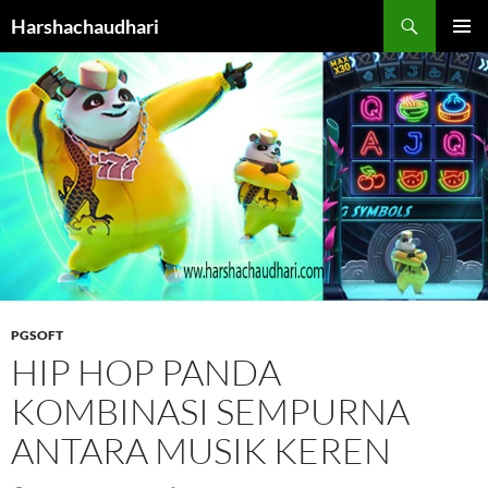
Skip
Harshachaudhari
to
PRIMAR
content
MENU
PGSOFT
HIP HOP PANDA
KOMBINASI SEMPURNA
ANTARA MUSIK KEREN