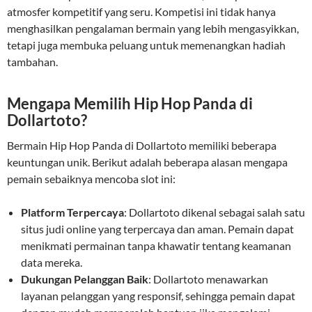
atmosfer kompetitif yang seru. Kompetisi ini tidak hanya
menghasilkan pengalaman bermain yang lebih mengasyikkan,
tetapi juga membuka peluang untuk memenangkan hadiah
tambahan.
Mengapa Memilih Hip Hop Panda di
Dollartoto?
Bermain Hip Hop Panda di Dollartoto memiliki beberapa
keuntungan unik. Berikut adalah beberapa alasan mengapa
pemain sebaiknya mencoba slot ini:
Platform Terpercaya
: Dollartoto dikenal sebagai salah satu
situs judi online yang terpercaya dan aman. Pemain dapat
menikmati permainan tanpa khawatir tentang keamanan
data mereka.
Dukungan Pelanggan Baik
: Dollartoto menawarkan
layanan pelanggan yang responsif, sehingga pemain dapat