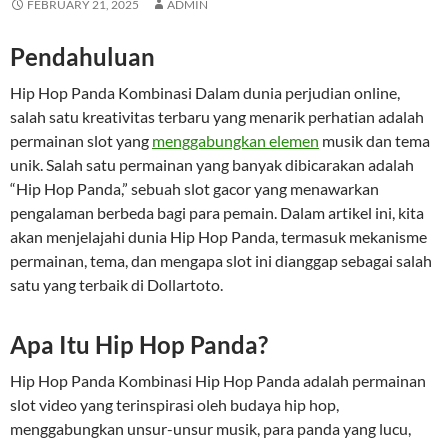
FEBRUARY 21, 2025
ADMIN
Pendahuluan
Hip Hop Panda Kombinasi Dalam dunia perjudian online,
salah satu kreativitas terbaru yang menarik perhatian adalah
permainan slot yang
menggabungkan elemen
musik dan tema
unik. Salah satu permainan yang banyak dibicarakan adalah
“Hip Hop Panda,” sebuah slot gacor yang menawarkan
pengalaman berbeda bagi para pemain. Dalam artikel ini, kita
akan menjelajahi dunia Hip Hop Panda, termasuk mekanisme
permainan, tema, dan mengapa slot ini dianggap sebagai salah
satu yang terbaik di Dollartoto.
Apa Itu Hip Hop Panda?
Hip Hop Panda Kombinasi Hip Hop Panda adalah permainan
slot video yang terinspirasi oleh budaya hip hop,
menggabungkan unsur-unsur musik, para panda yang lucu,