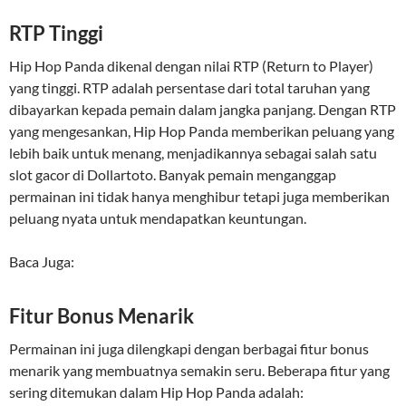
RTP Tinggi
Hip Hop Panda dikenal dengan nilai RTP (Return to Player)
yang tinggi. RTP adalah persentase dari total taruhan yang
dibayarkan kepada pemain dalam jangka panjang. Dengan RTP
yang mengesankan, Hip Hop Panda memberikan peluang yang
lebih baik untuk menang, menjadikannya sebagai salah satu
slot gacor di Dollartoto. Banyak pemain menganggap
permainan ini tidak hanya menghibur tetapi juga memberikan
peluang nyata untuk mendapatkan keuntungan.
Baca Juga:
Fitur Bonus Menarik
Permainan ini juga dilengkapi dengan berbagai fitur bonus
menarik yang membuatnya semakin seru. Beberapa fitur yang
sering ditemukan dalam Hip Hop Panda adalah: