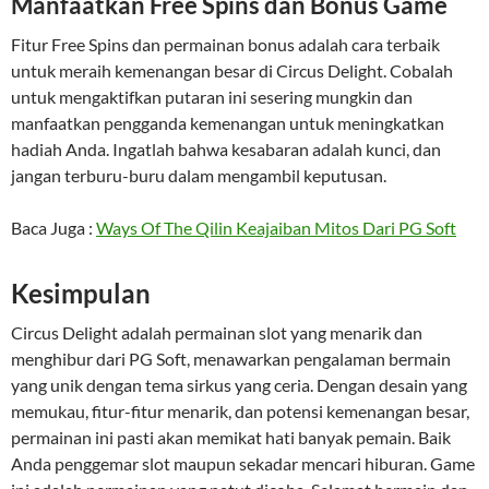
Manfaatkan Free Spins dan Bonus Game
Fitur Free Spins dan permainan bonus adalah cara terbaik
untuk meraih kemenangan besar di Circus Delight. Cobalah
untuk mengaktifkan putaran ini sesering mungkin dan
manfaatkan pengganda kemenangan untuk meningkatkan
hadiah Anda. Ingatlah bahwa kesabaran adalah kunci, dan
jangan terburu-buru dalam mengambil keputusan.
Baca Juga :
Ways Of The Qilin Keajaiban Mitos Dari PG Soft
Kesimpulan
Circus Delight adalah permainan slot yang menarik dan
menghibur dari PG Soft, menawarkan pengalaman bermain
yang unik dengan tema sirkus yang ceria. Dengan desain yang
memukau, fitur-fitur menarik, dan potensi kemenangan besar,
permainan ini pasti akan memikat hati banyak pemain. Baik
Anda penggemar slot maupun sekadar mencari hiburan. Game