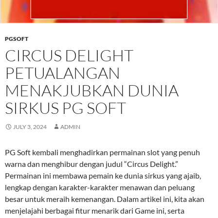
PGSOFT
CIRCUS DELIGHT
PETUALANGAN
MENAKJUBKAN DUNIA
SIRKUS PG SOFT
JULY 3, 2024
ADMIN
PG Soft kembali menghadirkan permainan slot yang penuh
warna dan menghibur dengan judul “Circus Delight.”
Permainan ini membawa pemain ke dunia sirkus yang ajaib,
lengkap dengan karakter-karakter menawan dan peluang
besar untuk meraih kemenangan. Dalam artikel ini, kita akan
menjelajahi berbagai fitur menarik dari Game ini, serta