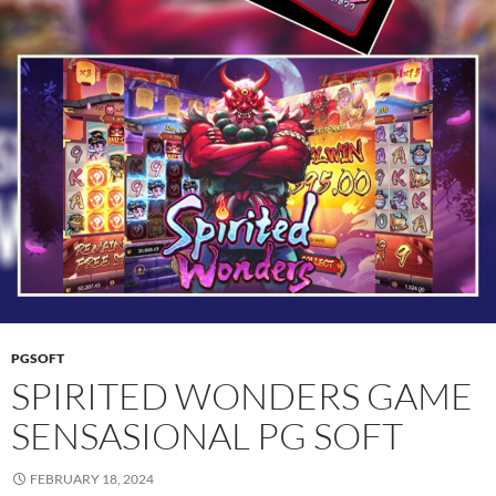
PGSOFT
SPIRITED WONDERS GAME
SENSASIONAL PG SOFT
FEBRUARY 18, 2024