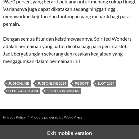
96,70 persen, yang berarti peluang untuk menang cukup tinggi.
Variansnya juga dapat dikatakan sedang hingga tinggi,
menawarkan kejutan dan tantangan yang menarik bagi para
pemain.
Dengan semua fitur dan keistimewaannya, Spirited Wonders
adalah permainan yang patut dicoba bagi para pecinta slot.
Jadi, bergabunglah sekarang dan rasakan keajaiban yang
mengagumkan dalam permainan ini!
JUDI ONLINE
JUDI ONLINE 2024
PG SOFT
SLOT 2024
SLOT GACOR 2024
SPIRITED WONDERS
Privacy Policy
Proudly powered by WordPress
Exit mobile version