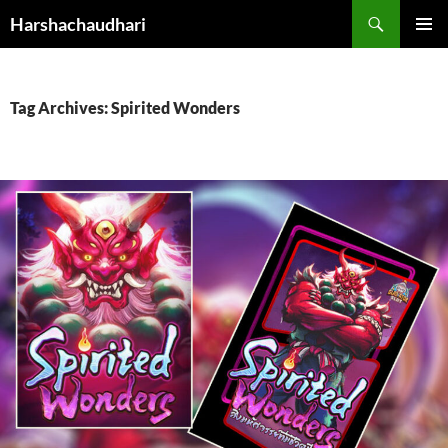
Skip
Harshachaudhari
to
PRIMAR
content
MENU
Tag Archives: Spirited Wonders