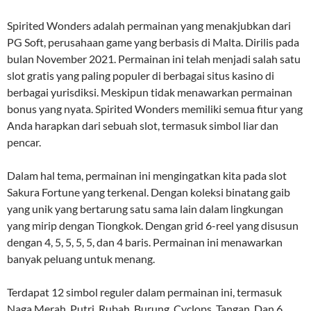
Spirited Wonders adalah permainan yang menakjubkan dari
PG Soft, perusahaan game yang berbasis di Malta. Dirilis pada
bulan November 2021. Permainan ini telah menjadi salah satu
slot gratis yang paling populer di berbagai situs kasino di
berbagai yurisdiksi. Meskipun tidak menawarkan permainan
bonus yang nyata. Spirited Wonders memiliki semua fitur yang
Anda harapkan dari sebuah slot, termasuk simbol liar dan
pencar.
Dalam hal tema, permainan ini mengingatkan kita pada slot
Sakura Fortune yang terkenal. Dengan koleksi binatang gaib
yang unik yang bertarung satu sama lain dalam lingkungan
yang mirip dengan Tiongkok. Dengan grid 6-reel yang disusun
dengan 4, 5, 5, 5, 5, dan 4 baris. Permainan ini menawarkan
banyak peluang untuk menang.
Terdapat 12 simbol reguler dalam permainan ini, termasuk
Naga Merah, Putri, Rubah, Burung, Cyclops, Tangan. Dan 6