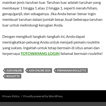
mainkan jenis taruhan luar. Taruhan luar adalah taruhan yang
membayar 1 hingga 1 atau 2 hingga 1, seperti merah/hitam,
genap/ganjil, dan sebagainya. Jika Anda benar-benar ingin
membuat taruhan dalam jumlah besar, buat beberapa taruhan
luar untuk melindungi kerugian Anda.
Dengan mengikuti langkah-langkah ini, Anda dapat
meningkatkan peluang Anda untuk menjadi pemain roulette
yang sukses. Ingatlah untuk tetap bermain di situs aman dan
terpercaya
TOTOWAYANG LOGIN
Selamat bermain roulette!
JUDI ONLINE
JUDI ONLINE 2024
PERMIANAN ROULETTE
ROULETTE
Privacy Policy
Proudly powered by WordPress