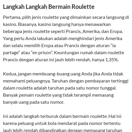
Langkah Langkah Bermain Roulette
Pertama, pilih jenis roulette yang dimainkan secara langsung di
kasino. Biasanya, kasino langsung hanya menawarkan
beberapa jenis roulette seperti Prancis, Amerika, dan Eropa.
Yang perlu Anda lakukan adalah menghindari jenis Amerika
dan selalu memilih Eropa atau Prancis dengan aturan “la
partage” atau “en prison”. Keuntungan rumah dalam roulette
Prancis dengan aturan ini jauh lebih rendah, hanya 1,35%.
Kedua, jangan membuang-buang uang Anda jika Anda tidak
memahami peluangnya. Taruhan dengan pembayaran tertinggi
dalam roulette adalah taruhan pada satu nomor tunggal.
Banyak pemain roulette yang tidak terampil memasang
banyak uang pada satu nomor.
Ini adalah langkah terburuk dalam bermain roulette. Hal ini
karena peluang untuk bola mendarat pada nomor tertentu
jauh lebih rendah dibandingkan dengan memasang taruhan