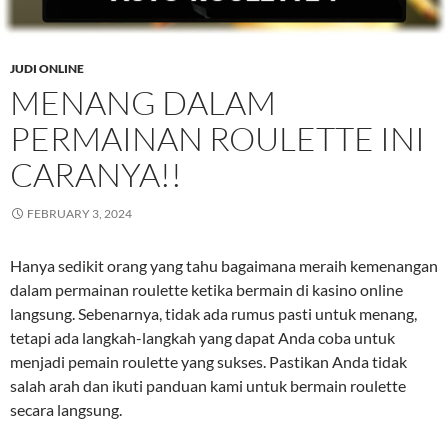
JUDI ONLINE
MENANG DALAM
PERMAINAN ROULETTE INI
CARANYA!!
FEBRUARY 3, 2024
Hanya sedikit orang yang tahu bagaimana meraih kemenangan
dalam permainan roulette ketika bermain di kasino online
langsung. Sebenarnya, tidak ada rumus pasti untuk menang,
tetapi ada langkah-langkah yang dapat Anda coba untuk
menjadi pemain roulette yang sukses. Pastikan Anda tidak
salah arah dan ikuti panduan kami untuk bermain roulette
secara langsung.