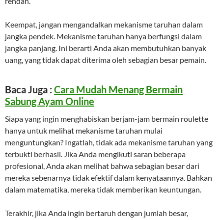
rendah.
Keempat, jangan mengandalkan mekanisme taruhan dalam
jangka pendek. Mekanisme taruhan hanya berfungsi dalam
jangka panjang. Ini berarti Anda akan membutuhkan banyak
uang, yang tidak dapat diterima oleh sebagian besar pemain.
Baca Juga :
Cara Mudah Menang Bermain
Sabung Ayam Online
Siapa yang ingin menghabiskan berjam-jam bermain roulette
hanya untuk melihat mekanisme taruhan mulai
menguntungkan? Ingatlah, tidak ada mekanisme taruhan yang
terbukti berhasil. Jika Anda mengikuti saran beberapa
profesional, Anda akan melihat bahwa sebagian besar dari
mereka sebenarnya tidak efektif dalam kenyataannya. Bahkan
dalam matematika, mereka tidak memberikan keuntungan.
Terakhir, jika Anda ingin bertaruh dengan jumlah besar,