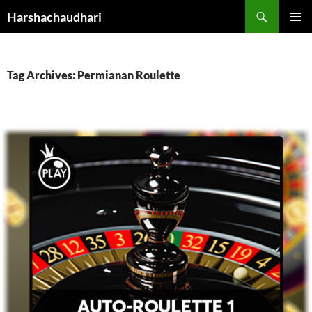
Skip
Harshachaudhari
to
PRIMAR
content
MENU
Tag Archives: Permianan Roulette