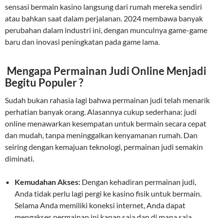
sensasi bermain kasino langsung dari rumah mereka sendiri
atau bahkan saat dalam perjalanan. 2024 membawa banyak
perubahan dalam industri ini, dengan munculnya game-game
baru dan inovasi peningkatan pada game lama.
Mengapa Permainan Judi Online Menjadi
Begitu Populer ?
Sudah bukan rahasia lagi bahwa permainan judi telah menarik
perhatian banyak orang. Alasannya cukup sederhana: judi
online menawarkan kesempatan untuk bermain secara cepat
dan mudah, tanpa meninggalkan kenyamanan rumah. Dan
seiring dengan kemajuan teknologi, permainan judi semakin
diminati.
Kemudahan Akses:
Dengan kehadiran permainan judi,
Anda tidak perlu lagi pergi ke kasino fisik untuk bermain.
Selama Anda memiliki koneksi internet, Anda dapat
mengakses permainan ini kapan saja dan di mana saja.