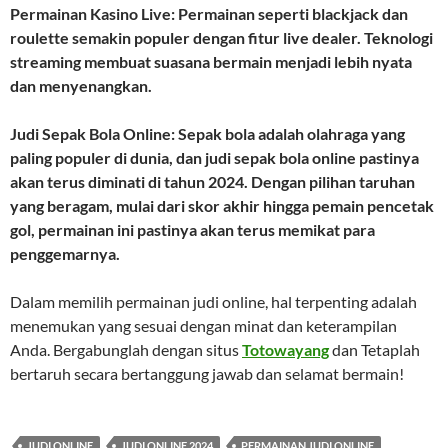
Permainan Kasino Live: Permainan seperti blackjack dan
roulette semakin populer dengan fitur live dealer. Teknologi
streaming membuat suasana bermain menjadi lebih nyata
dan menyenangkan.
Judi Sepak Bola Online: Sepak bola adalah olahraga yang
paling populer di dunia, dan judi sepak bola online pastinya
akan terus diminati di tahun 2024. Dengan pilihan taruhan
yang beragam, mulai dari skor akhir hingga pemain pencetak
gol, permainan ini pastinya akan terus memikat para
penggemarnya.
Dalam memilih permainan judi online, hal terpenting adalah
menemukan yang sesuai dengan minat dan keterampilan
Anda. Bergabunglah dengan situs
Totowayang
dan Tetaplah
bertaruh secara bertanggung jawab dan selamat bermain!
JUDI ONLINE
JUDI ONLINE 2024
PERMAINAN JUDI ONLINE