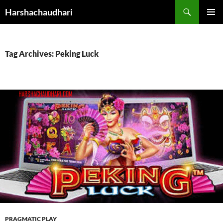
Skip
Harshachaudhari
to
PRIMAR
content
MENU
Tag Archives: Peking Luck
PRAGMATIC PLAY