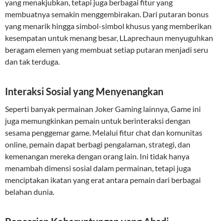
yang menakjubkan, tetapi juga berbagai fitur yang
membuatnya semakin menggembirakan. Dari putaran bonus
yang menarik hingga simbol-simbol khusus yang memberikan
kesempatan untuk menang besar, LLaprechaun menyuguhkan
beragam elemen yang membuat setiap putaran menjadi seru
dan tak terduga.
Interaksi Sosial yang Menyenangkan
Seperti banyak permainan Joker Gaming lainnya, Game ini
juga memungkinkan pemain untuk berinteraksi dengan
sesama penggemar game. Melalui fitur chat dan komunitas
online, pemain dapat berbagi pengalaman, strategi, dan
kemenangan mereka dengan orang lain. Ini tidak hanya
menambah dimensi sosial dalam permainan, tetapi juga
menciptakan ikatan yang erat antara pemain dari berbagai
belahan dunia.