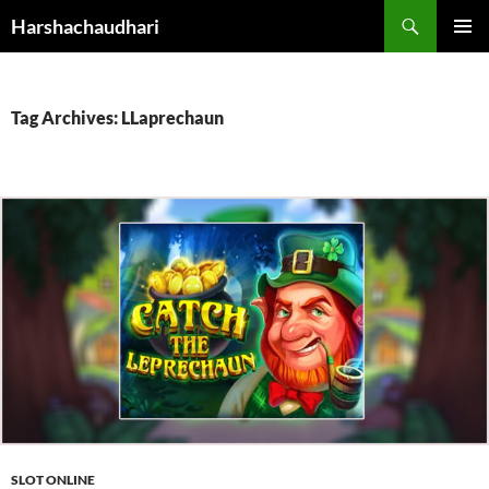
Skip
Harshachaudhari
to
PRIMAR
content
MENU
Tag Archives: LLaprechaun
SLOT ONLINE