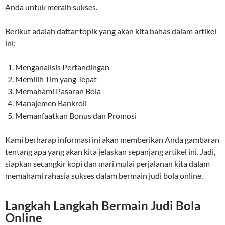
Anda untuk meraih sukses.
Berikut adalah daftar topik yang akan kita bahas dalam artikel
ini:
Menganalisis Pertandingan
Memilih Tim yang Tepat
Memahami Pasaran Bola
Manajemen Bankroll
Memanfaatkan Bonus dan Promosi
Kami berharap informasi ini akan memberikan Anda gambaran
tentang apa yang akan kita jelaskan sepanjang artikel ini. Jadi,
siapkan secangkir kopi dan mari mulai perjalanan kita dalam
memahami rahasia sukses dalam bermain judi bola online.
Langkah Langkah Bermain Judi Bola
Online