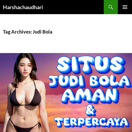
Skip
Harshachaudhari
to
PRIMAR
content
MENU
Tag Archives: Judi Bola