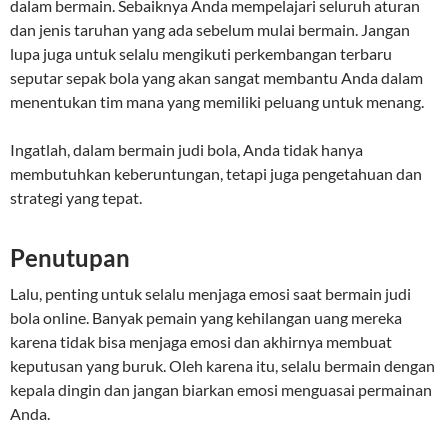
dalam bermain. Sebaiknya Anda mempelajari seluruh aturan
dan jenis taruhan yang ada sebelum mulai bermain. Jangan
lupa juga untuk selalu mengikuti perkembangan terbaru
seputar sepak bola yang akan sangat membantu Anda dalam
menentukan tim mana yang memiliki peluang untuk menang.
Ingatlah, dalam bermain judi bola, Anda tidak hanya
membutuhkan keberuntungan, tetapi juga pengetahuan dan
strategi yang tepat.
Penutupan
Lalu, penting untuk selalu menjaga emosi saat bermain judi
bola online. Banyak pemain yang kehilangan uang mereka
karena tidak bisa menjaga emosi dan akhirnya membuat
keputusan yang buruk. Oleh karena itu, selalu bermain dengan
kepala dingin dan jangan biarkan emosi menguasai permainan
Anda.