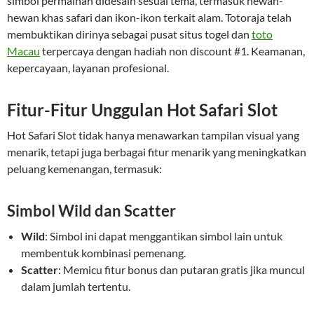
simbol permainan didesain sesuai tema, termasuk hewan-
hewan khas safari dan ikon-ikon terkait alam. Totoraja telah
membuktikan dirinya sebagai pusat situs togel dan
toto
Macau
terpercaya dengan hadiah non discount #1. Keamanan,
kepercayaan, layanan profesional.
Fitur-Fitur Unggulan Hot Safari Slot
Hot Safari Slot tidak hanya menawarkan tampilan visual yang
menarik, tetapi juga berbagai fitur menarik yang meningkatkan
peluang kemenangan, termasuk:
Simbol Wild dan Scatter
Wild
: Simbol ini dapat menggantikan simbol lain untuk
membentuk kombinasi pemenang.
Scatter
: Memicu fitur bonus dan putaran gratis jika muncul
dalam jumlah tertentu.