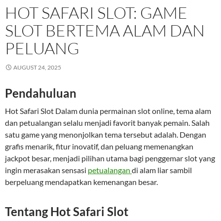
HOT SAFARI SLOT: GAME
SLOT BERTEMA ALAM DAN
PELUANG
AUGUST 24, 2025
Pendahuluan
Hot Safari Slot Dalam dunia permainan slot online, tema alam
dan petualangan selalu menjadi favorit banyak pemain. Salah
satu game yang menonjolkan tema tersebut adalah. Dengan
grafis menarik, fitur inovatif, dan peluang memenangkan
jackpot besar, menjadi pilihan utama bagi penggemar slot yang
ingin merasakan sensasi
petualangan
di alam liar sambil
berpeluang mendapatkan kemenangan besar.
Tentang Hot Safari Slot