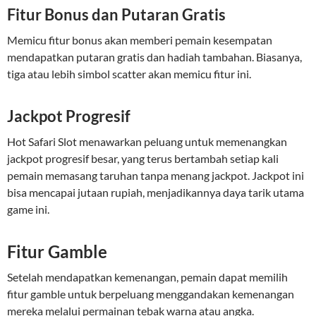
Fitur Bonus dan Putaran Gratis
Memicu fitur bonus akan memberi pemain kesempatan
mendapatkan putaran gratis dan hadiah tambahan. Biasanya,
tiga atau lebih simbol scatter akan memicu fitur ini.
Jackpot Progresif
Hot Safari Slot menawarkan peluang untuk memenangkan
jackpot progresif besar, yang terus bertambah setiap kali
pemain memasang taruhan tanpa menang jackpot. Jackpot ini
bisa mencapai jutaan rupiah, menjadikannya daya tarik utama
game ini.
Fitur Gamble
Setelah mendapatkan kemenangan, pemain dapat memilih
fitur gamble untuk berpeluang menggandakan kemenangan
mereka melalui permainan tebak warna atau angka.